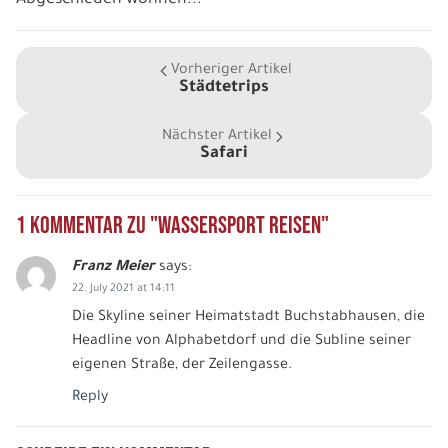
Facebook
Twitter
Vorheriger Artikel
Städtetrips
WhatsApp
Nächster Artikel
Safari
Telegram
1 Kommentar zu "Wassersport Reisen"
per E-Mail senden
Franz Meier
says:
22. July 2021 at 14:11
Link kopieren
Die Skyline seiner Heimatstadt Buchstabhausen, die
Headline von Alphabetdorf und die Subline seiner
eigenen Straße, der Zeilengasse.
Reply