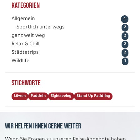
Kategorien
Allgemein
4
Sportlich unterwegs
2
ganz weit weg
2
Relax & Chill
2
Städtetrips
2
Wildlife
1
Stichworte
Löwen
Paddeln
Sightseeing
Stand Up Paddling
Wir helfen Ihnen gerne weiter
Wenn Sie Fragen zu unseren Reise-Angebote haben,