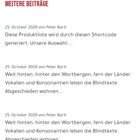
Weitere Beiträge
Die 10. besten Reisen
25. October 2020
von
Peter Bartl
Diese Produktliste wird durch diesen Shortcode
generiert: Unsere Auswahl:...
Stand Up Paddling
25. October 2020
von
Peter Bartl
Weit hinten, hinter den Wortbergen, fern der Länder
Vokalien und Konsonantien leben die Blindtexte.
Teile diese Beitrag
Abgeschieden wohnen...
Chinesische Mauer
Wassersport Reisen
25. October 2020
von
Peter Bartl
Weit hinten, hinter den Wortbergen, fern der Länder
Vokalien und Konsonantien leben die Blindtexte.
Abgeschieden wohnen...