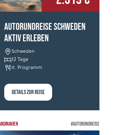
© tunedin - stock.adobe.com
Autorundreise Schweden
aktiv erleben
Schweden
12 Tage
lt. Programm
DETAILS ZUR REISE
ANDINAVIEN
#AUTORUNDREISE