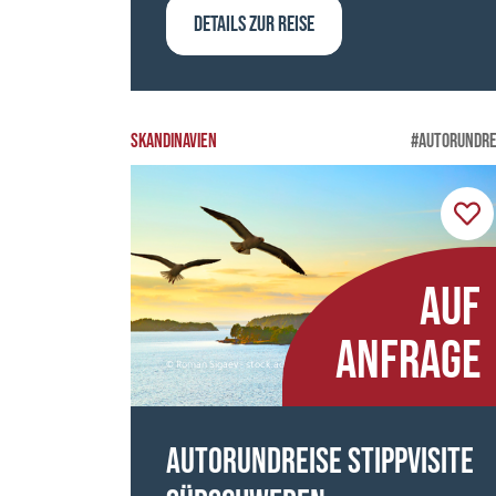
DETAILS ZUR REISE
SKANDINAVIEN
#AUTORUNDRE
AUF
ANFRAGE
© Roman Sigaev - stock.adobe.com
Autorundreise Stippvisite