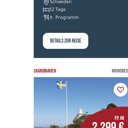
Schweden
12 Tage
lt. Programm
DETAILS ZUR REISE
SKANDINAVIEN
#RUNDREI
P.P. AB
2.299 €