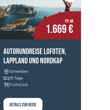
P.P. AB
1.669 €
©EVERST - stock.adobe.com
Autorundreise Lofoten,
Lappland und Nordkap
Schweden
15 Tage
Frühstück
DETAILS ZUR REISE