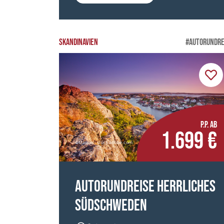
SKANDINAVIEN
#AUTORUNDRE
P.P. AB
1.699 €
©Manuel - stock.adobe.com
Autorundreise Herrliches
Südschweden