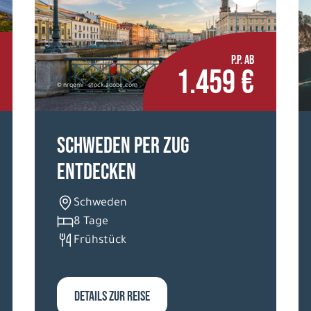
P.P. AB
1.459 €
© nrqemi - stock.adobe.com
Schweden per Zug
entdecken
Schweden
8 Tage
Frühstück
DETAILS ZUR REISE