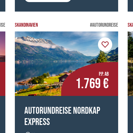
ISE
SKANDINAVIEN
#AUTORUNDREISE
SK
P.P. AB
1.769 €
© Andrew Mayovskyy - stock.adobe.com
Autorundreise Nordkap
Express