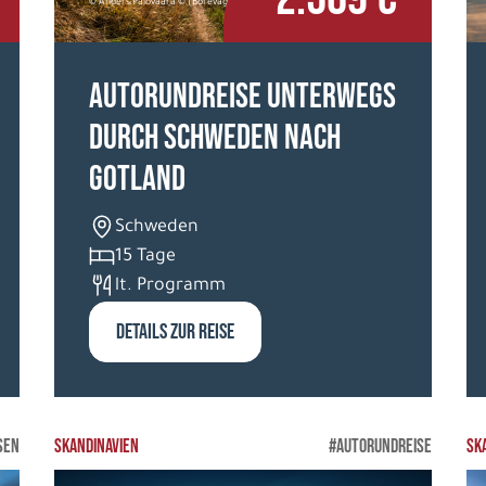
© Anders Palovaara © (Borevagen) 2015
Autorundreise Unterwegs
durch Schweden nach
Gotland
Schweden
15 Tage
lt. Programm
DETAILS ZUR REISE
SEN
SKANDINAVIEN
#AUTORUNDREISE
SK