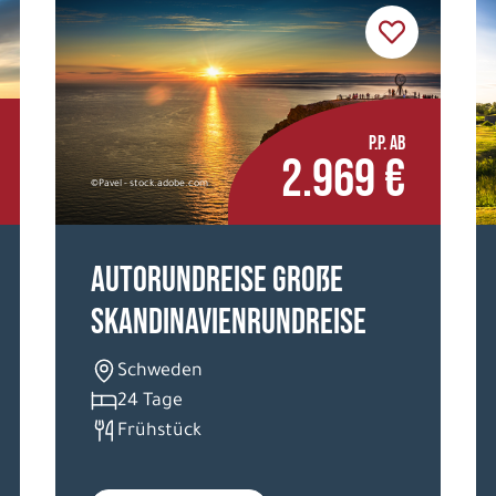
P.P. AB
2.969 €
©Pavel - stock.adobe.com
Autorundreise Große
Skandinavienrundreise
Schweden
24 Tage
Frühstück