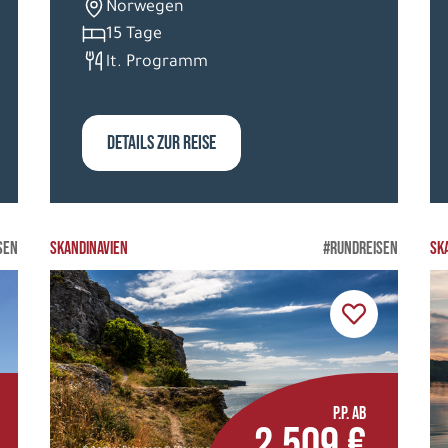
Norwegen
15 Tage
lt. Programm
DETAILS ZUR REISE
SEN
SKANDINAVIEN
#RUNDREISEN
SK
P.P. AB
2.509 €