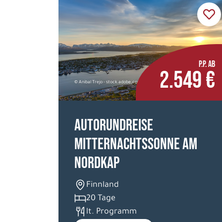
P.P. AB
2.549 €
© Anibal Trejo - stock.adobe.com
Autorundreise
Mitternachtssonne am
Nordkap
Finnland
20 Tage
lt. Programm