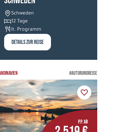
Schweden
Schweden
12 Tage
lt. Programm
DETAILS ZUR REISE
ANDINAVIEN
#AUTORUNDREISE
P.P. AB
2.519 €