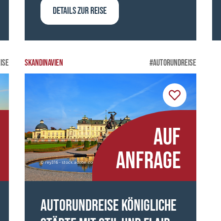
DETAILS ZUR REISE
ISE
SKANDINAVIEN
#AUTORUNDREISE
AUF
ANFRAGE
© rey316 - stock.adobe.com
Autorundreise Königliche