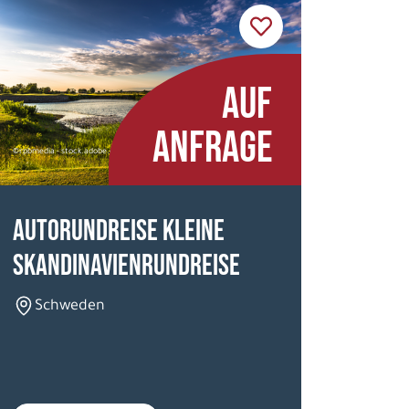
AUF
ANFRAGE
©rpbmedia - stock.adobe.com
Autorundreise Kleine
Skandinavienrundreise
Schweden