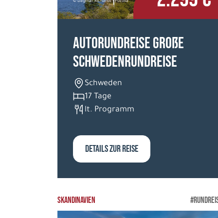
© Dagmar Richardt - Fotolia
Autorundreise Große
Schwedenrundreise
Schweden
17 Tage
lt. Programm
DETAILS ZUR REISE
SKANDINAVIEN
#RUNDREI