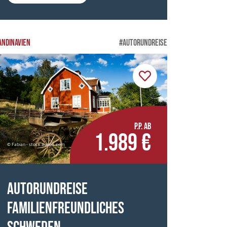
ANDINAVIEN
#AUTORUNDREISE
P.P. AB
1.989 €
© Fabian - stock.adobe.com
Autorundreise
Familienfreundliches