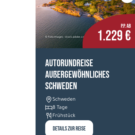
P.P. AB
1.229 €
© Folio Images - stock.adobe.com
Autorundreise
Außergewöhnliches
Schweden
Schweden
8 Tage
Frühstück
DETAILS ZUR REISE