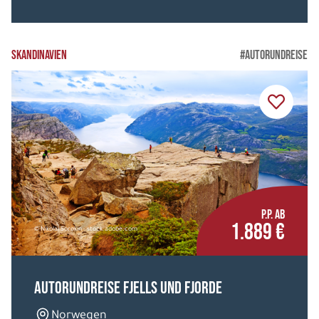
SKANDINAVIEN
#AUTORUNDREISE
P.P. AB
1.889 €
© Nikolai Sorokin - stock.adobe.com
Autorundreise Fjells und Fjorde
Norwegen