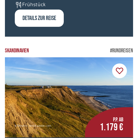
Frühstück
DETAILS ZUR REISE
SKANDINAVIEN
#RUNDREISEN
P.P. AB
1.179 €
© Dmytro - stock.adobe.com