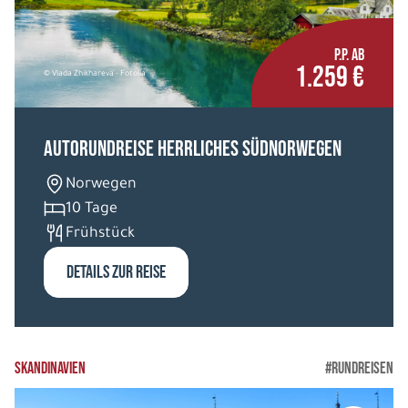
P.P. AB
1.259 €
© Vlada Zhikhareva - Fotolia
Autorundreise Herrliches Südnorwegen
Norwegen
10 Tage
Frühstück
DETAILS ZUR REISE
SKANDINAVIEN
#RUNDREISEN