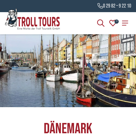
0 29 82 – 9 22 10
0
Dänemark