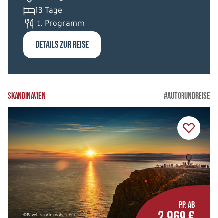
13 Tage
lt. Programm
DETAILS ZUR REISE
SKANDINAVIEN
#AUTORUNDREISE
P.P. AB
2.969 €
©Pavel - stock.adobe.com