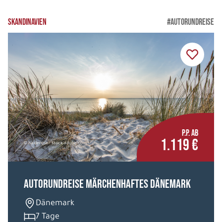
SKANDINAVIEN
#AUTORUNDREISE
P.P. AB
1.119 €
© haiderose - stock.adobe.com
Autorundreise Märchenhaftes Dänemark
Dänemark
7 Tage