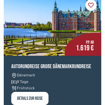
P.P. AB
1.619 €
© Arndale - Fotolia
Autorundreise Große Dänemarkrundreise
Dänemark
9 Tage
Frühstück
DETAILS ZUR REISE