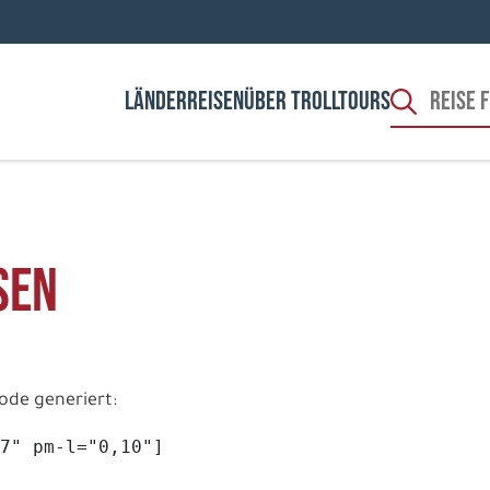
LÄNDER
REISEN
ÜBER TROLLTOURS
sen
ode generiert:
7" pm-l="0,10"]