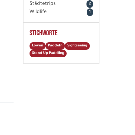
Städtetrips
2
Wildlife
1
Stichworte
Löwen
Paddeln
Sightseeing
Stand Up Paddling