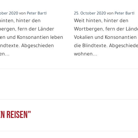
ersport Reisen
Chinesische Mauer
tober 2020
von
Peter Bartl
25. October 2020
von
Peter Bartl
hinten, hinter den
Weit hinten, hinter den
ergen, fern der Länder
Wortbergen, fern der Länd
ien und Konsonantien leben
Vokalien und Konsonantien
lindtexte. Abgeschieden
die Blindtexte. Abgeschied
n...
wohnen...
ag
esten Reisen
en Reisen"
Twitter