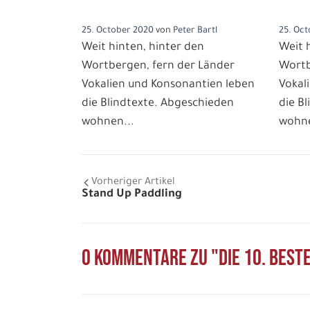
Stand Up Paddling
Wass
25. October 2020
von
Peter Bartl
25. Oc
Weit hinten, hinter den
Weit 
Wortbergen, fern der Länder
Wortb
Vokalien und Konsonantien leben
Vokal
die Blindtexte. Abgeschieden
die B
wohnen...
wohne
Teile diese Beitr
Vorheriger Artikel
Stand Up Paddling
Die 10. b
0 Kommentare zu "Die 10. best
Facebook