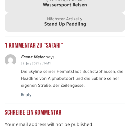
Vorheriger Artikel
Teile diese Beitrag
Wassersport Reisen
Nächster Artikel
Stand Up Paddling
Safari
1 Kommentar zu "Safari"
Facebook
Franz Meier
says:
22. July 2021 at 14:11
Die Skyline seiner Heimatstadt Buchstabhausen, die
Twitter
Headline von Alphabetdorf und die Subline seiner
eigenen Straße, der Zeilengasse.
WhatsApp
Reply
Telegram
Schreibe ein Kommentar
per E-Mail senden
Your email address will not be published.