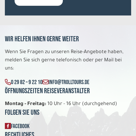
Do. 10.09. - Mo. 14.09.2026
Magische Momente - Auf Nordlichtsuche
in Island
Einzelzimmer
Belegung: 1
Wir helfen Ihnen gerne weiter
1.598 €
P.P. AB
Wenn Sie Fragen zu unseren Reise-Angebote haben,
REISE VERBINDLICH ANFRAGEN
melden Sie sich gerne telefonisch oder per Mail bei
uns:
0 29 82 – 9 22 10
INFO@TROLLTOURS.DE
5 Tage
Öffnungszeiten Reiseveranstalter
So. 13.09. - Do. 17.09.2026
Montag - Freitag:
10 Uhr - 16 Uhr (durchgehend)
Folgen Sie uns
Magische Momente - Auf Nordlichtsuche
in Island
Doppelzimmer
FACEBOOK
Belegung: 2
Rechtliches