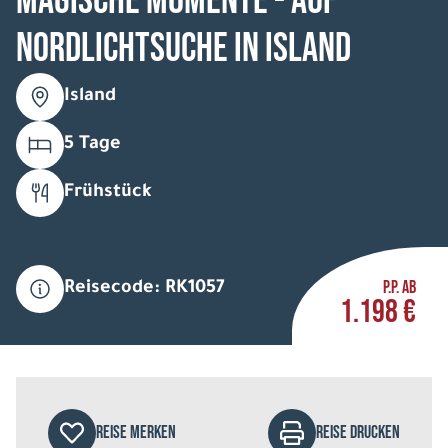
Magische Momente - Auf
Nordlichtsuche in Island
Island
5 Tage
Frühstück
P.P. AB
Reisecode: RK1057
1.198 €
REISE MERKEN
REISE DRUCKEN