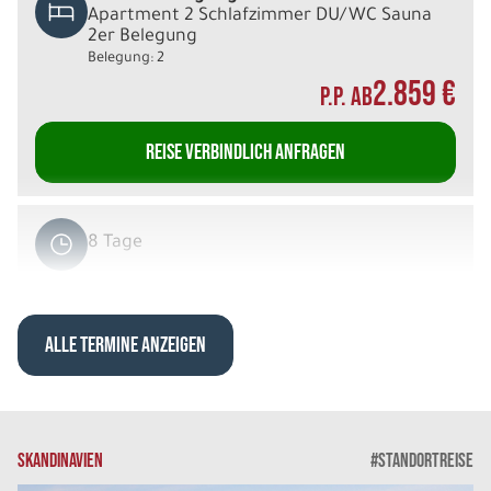
Apartment 2 Schlafzimmer DU/WC Sauna
2er Belegung
Belegung: 2
2.859 €
P.P. AB
REISE VERBINDLICH ANFRAGEN
8 Tage
Sa. 12.12. - Sa. 19.12.2026
ALLE TERMINE ANZEIGEN
Arktische Highlights
Deluxe Villa DU/WC Sauna 2er Belegung
Belegung: 2
2.939 €
P.P. AB
SKANDINAVIEN
#STANDORTREISE
REISE VERBINDLICH ANFRAGEN