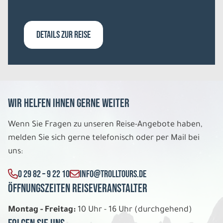
Sa. 19.12. - Sa. 26.12.2026
Arktische Highlights
DETAILS ZUR REISE
Apartment 2 Schlafzimmer DU/WC Sauna
3er Belegung
Belegung: 3
3.079 €
P.P. AB
REISE VERBINDLICH ANFRAGEN
Wir helfen Ihnen gerne weiter
Wenn Sie Fragen zu unseren Reise-Angebote haben,
melden Sie sich gerne telefonisch oder per Mail bei
8 Tage
uns:
Sa. 19.12. - Sa. 26.12.2026
0 29 82 – 9 22 10
INFO@TROLLTOURS.DE
Öffnungszeiten Reiseveranstalter
Arktische Highlights
Apartment 2 Schlafzimmer DU/WC Sauna
2er Belegung
Montag - Freitag:
10 Uhr - 16 Uhr (durchgehend)
Belegung: 2