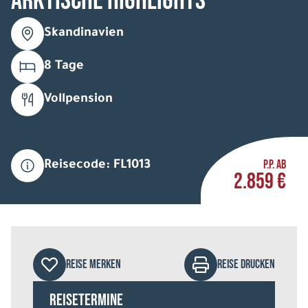
Arktische Highlights
Skandinavien
8 Tage
Vollpension
P.P. AB
Reisecode: FL1013
2.859 €
REISE MERKEN
REISE DRUCKEN
Reisetermine