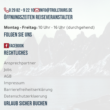
Bahnrundreise
Doppelzimmer B&B Häuser
0 29 82 – 9 22 10
INFO@TROLLTOURS.DE
Belegung: 2
2.126 €
Öffnungszeiten Reiseveranstalter
P.P. AB
Montag - Freitag:
10 Uhr - 16 Uhr (durchgehend)
REISE VERBINDLICH ANFRAGEN
Folgen Sie uns
FACEBOOK
9 Tage
Rechtliches
Ansprechpartner
Di. 11.08. - Mi. 19.08.2026
Jobs
Bahnrundreise
AGB
Doppelzimmer Mittelklassehotels
Impressum
Belegung: 2
Barrierefreiheitserklärung
2.238 €
P.P. AB
Datenschutzerklaerung
Urlaub sicher buchen
REISE VERBINDLICH ANFRAGEN