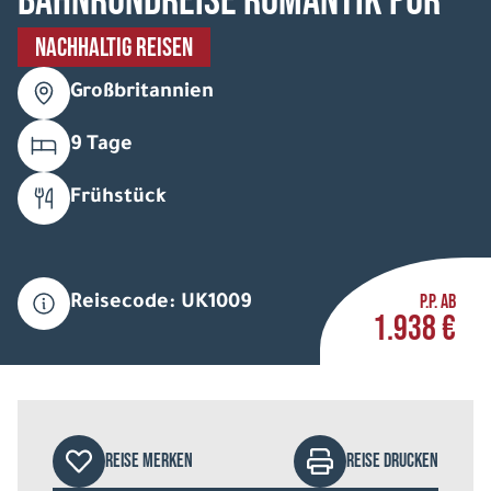
Bahnrundreise Romantik pur
NACHHALTIG REISEN
Großbritannien
9 Tage
Frühstück
P.P. AB
Reisecode: UK1009
1.938 €
REISE MERKEN
REISE DRUCKEN