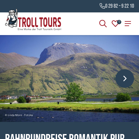
0 29 82 – 9 22 10
0
© Linda More - Fotolia