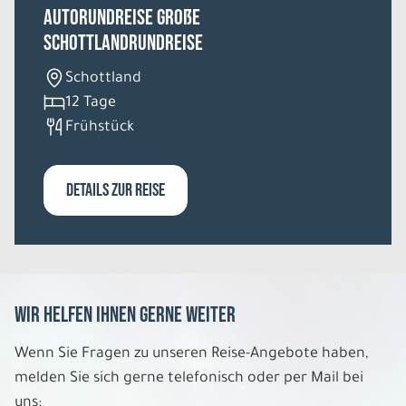
Autorundreise Große
Schottlandrundreise
9 Tage
Schottland
Mo. 10.08. - Di. 18.08.2026
12 Tage
Frühstück
Bahnrundreise
Einzelzimmer Mittelklassehotels
Belegung: 1
3.042 €
DETAILS ZUR REISE
P.P. AB
REISE VERBINDLICH ANFRAGEN
Wir helfen Ihnen gerne weiter
9 Tage
Wenn Sie Fragen zu unseren Reise-Angebote haben,
Di. 11.08. - Mi. 19.08.2026
melden Sie sich gerne telefonisch oder per Mail bei
uns: