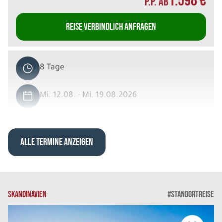
1.598 €
P.P. AB
REISE VERBINDLICH ANFRAGEN
8 Tage
Mi. 12.08. - Mi. 19.08.2026
Islands Countryside in 8 Tagen
Einzelzimmer mit privater DU/WC
Belegung: 1
ALLE TERMINE ANZEIGEN
2.868 €
P.P. AB
REISE VERBINDLICH ANFRAGEN
SKANDINAVIEN
#STANDORTREISE
8 Tage