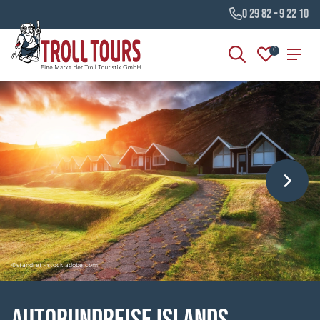
0 29 82 – 9 22 10
0
©standret - stock.adobe.com