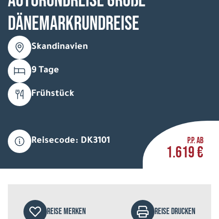
Autorundreise Große
Dänemarkrundreise
Skandinavien
9 Tage
Frühstück
P.P. AB
Reisecode: DK3101
1.619 €
REISE MERKEN
REISE DRUCKEN