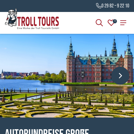
0 29 82 – 9 22 10
0
© Arndale - Fotolia