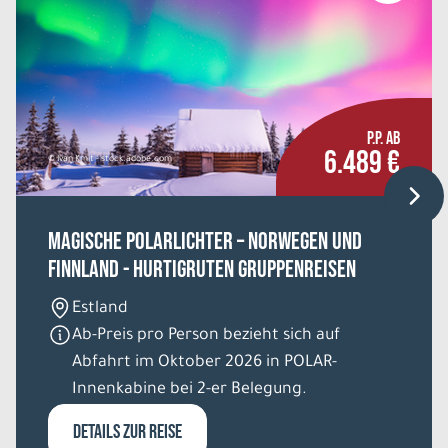
Mo. 10.08. - Di. 18.08.2026
Große Dänemarkrundreise
Einzelzimmer Standard DU/WC
Belegung: 1
2.729 €
P.P. AB
P.P. AB
6.489 €
© Ivan Kmit - stock.adobe.com
REISE VERBINDLICH ANFRAGEN
MAGISCHE POLARLICHTER – NORWEGEN UND
FINNLAND - HURTIGRUTEN GRUPPENREISEN
9 Tage
Estland
Mo. 10.08. - Di. 18.08.2026
Ab-Preis pro Person bezieht sich auf
Abfahrt im Oktober 2026 in POLAR-
Große Dänemarkrundreise
Einzelzimmer Standard DU/WC
Innenkabine bei 2-er Belegung.
Belegung: 1
2.989 €
DETAILS ZUR REISE
P.P. AB