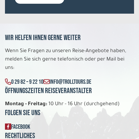
REISE VERBINDLICH ANFRAGEN
Wir helfen Ihnen gerne weiter
9 Tage
Wenn Sie Fragen zu unseren Reise-Angebote haben,
Di. 11.08. - Mi. 19.08.2026
melden Sie sich gerne telefonisch oder per Mail bei
uns:
Große Dänemarkrundreise
Dreibettzimmer Standard DU/WC
0 29 82 – 9 22 10
INFO@TROLLTOURS.DE
Belegung: 3
1.455 €
Öffnungszeiten Reiseveranstalter
P.P. AB
Montag - Freitag:
10 Uhr - 16 Uhr (durchgehend)
REISE VERBINDLICH ANFRAGEN
Folgen Sie uns
FACEBOOK
9 Tage
Rechtliches