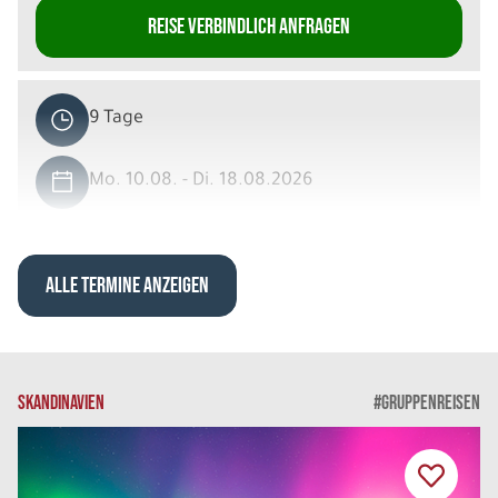
REISE VERBINDLICH ANFRAGEN
9 Tage
Mo. 10.08. - Di. 18.08.2026
Große Dänemarkrundreise
Doppelzimmer Standard DU/WC
Belegung: 2
ALLE TERMINE ANZEIGEN
1.879 €
P.P. AB
REISE VERBINDLICH ANFRAGEN
SKANDINAVIEN
#GRUPPENREISEN
9 Tage