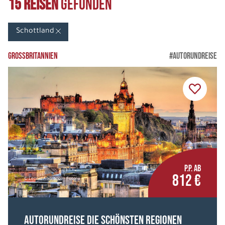
15 Reisen
gefunden
Irland
(0)
Schottland
Island
(0)
Skandinavien
(0)
GROSSBRITANNIEN
#AUTORUNDREISE
Spitzbergen
(0)
REISEART
Autorundreise
(8)
Bahnreise
(1)
P.P. AB
Busreisen
(6)
812 €
© Leonid Andronov - Fotolia
Erlebnisreisen
(2)
Flugreisen
(0)
Autorundreise Die schönsten Regionen