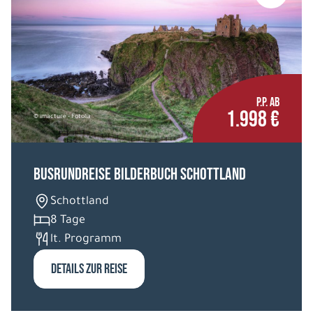
P.P. AB
1.998 €
© imacture - Fotolia
Busrundreise Bilderbuch Schottland
Schottland
8 Tage
lt. Programm
DETAILS ZUR REISE