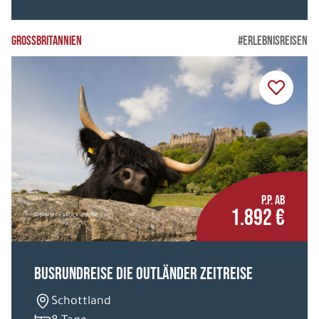
GROSSBRITANNIEN
#ERLEBNISREISEN
P.P. AB
1.892 €
©binner - stock.adobe.com
Busrundreise Die Outländer Zeitreise
Schottland