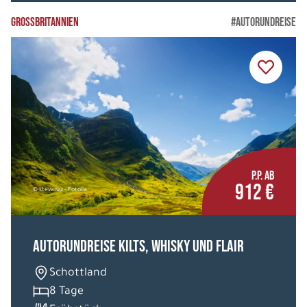
GROSSBRITANNIEN
#AUTORUNDREISE
P.P. AB
912 €
© stevanzz - Fotolia
Autorundreise Kilts, Whisky und Flair
Schottland
8 Tage