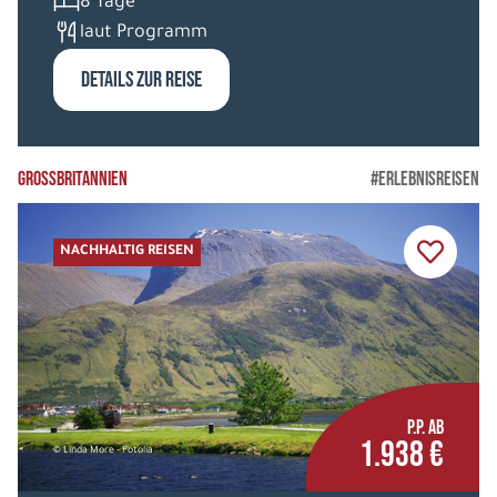
8 Tage
laut Programm
DETAILS ZUR REISE
GROSSBRITANNIEN
#ERLEBNISREISEN
NACHHALTIG REISEN
P.P. AB
1.938 €
© Linda More - Fotolia