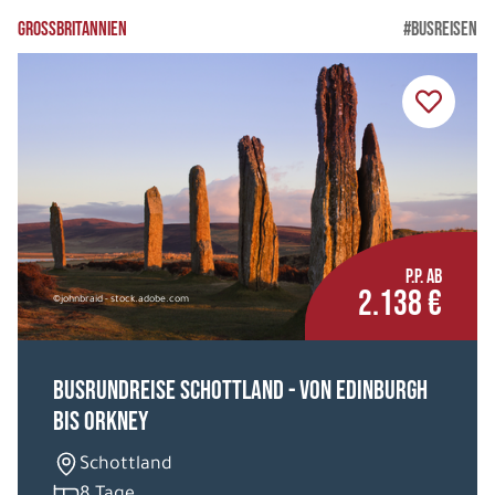
GROSSBRITANNIEN
#BUSREISEN
P.P. AB
2.138 €
©johnbraid - stock.adobe.com
Busrundreise Schottland - von Edinburgh
bis Orkney
Schottland