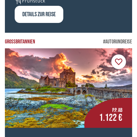
Frühstück
DETAILS ZUR REISE
GROSSBRITANNIEN
#AUTORUNDREISE
P.P. AB
1.122 €
© bennymarty - Fotolia