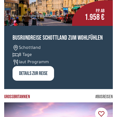
P.P. AB
1.958 €
© Richie Chan - stock.adobe.com
Busrundreise Schottland zum Wohlfühlen
Schottland
8 Tage
laut Programm
DETAILS ZUR REISE
GROSSBRITANNIEN
#BUSREISEN