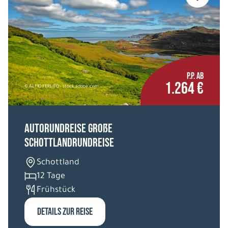
P.P. AB
1.264 €
© ALFIO FERLITO - stock.adobe.com
Autorundreise Große
Schottlandrundreise
Schottland
12 Tage
Frühstück
DETAILS ZUR REISE