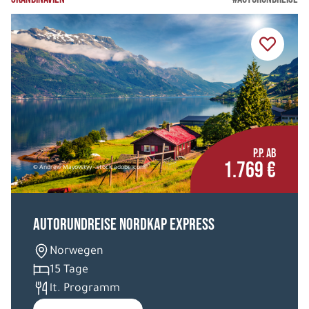
P.P. AB
1.769 €
© Andrew Mayovskyy - stock.adobe.com
Autorundreise Nordkap Express
Norwegen
15 Tage
lt. Programm