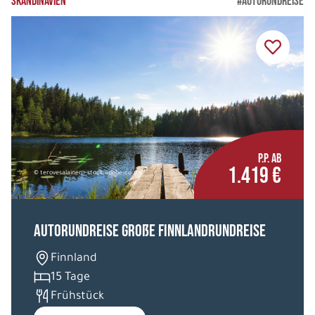
SKANDINAVIEN
#AUTORUNDREISE
P.P. AB
1.419 €
© terovesalainen - stock.adobe.com
Autorundreise Große Finnlandrundreise
Finnland
15 Tage
Frühstück