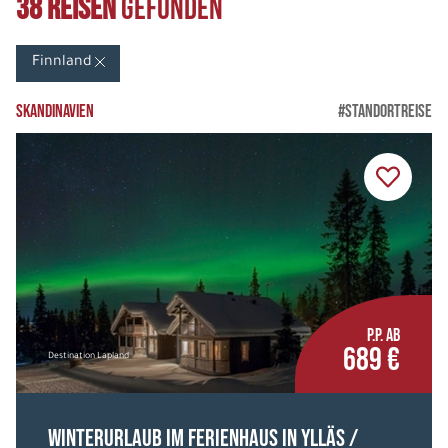
38 Reisen
gefunden
Finnland
(38)
Finnland
Norwegen
(5)
Schweden
(4)
SKANDINAVIEN
#STANDORTREISE
Spitzbergen
(0)
REISEART
Autorundreise
(9)
Bahnreise
(0)
P.P. AB
Busreisen
(0)
689 €
Destination Lapland
Erlebnisreisen
(28)
Flugreisen
(2)
Winterurlaub im Ferienhaus in Ylläs /