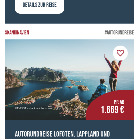
DETAILS ZUR REISE
SKANDINAVIEN
#AUTORUNDREISE
P.P. AB
1.669 €
©EVERST - stock.adobe.com
Autorundreise Lofoten, Lappland und