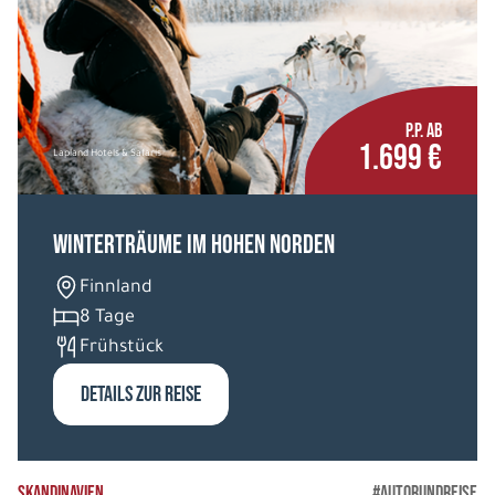
P.P. AB
1.699 €
Lapland Hotels & Safaris
Winterträume im hohen Norden
Finnland
8 Tage
Frühstück
DETAILS ZUR REISE
SKANDINAVIEN
#AUTORUNDREISE