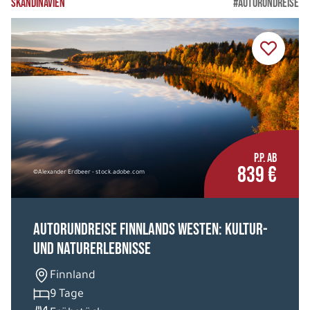
SKANDINAVIEN
#AUTORUNDREISE
P.P. AB
839 €
©Alexander Erdbeer - stock.adobe.com
Autorundreise Finnlands Westen: Kultur-
und Naturerlebnisse
Finnland
9 Tage