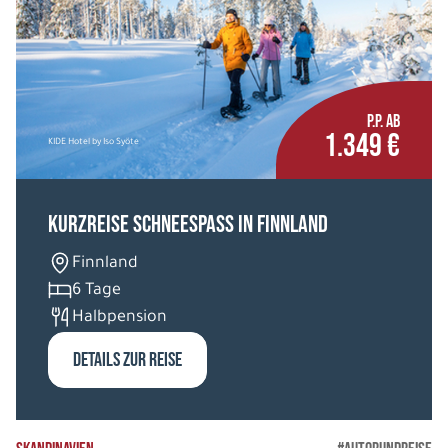
P.P. AB
1.349 €
KIDE Hotel by Iso Syöte
Kurzreise Schneespass in Finnland
Finnland
6 Tage
Halbpension
DETAILS ZUR REISE