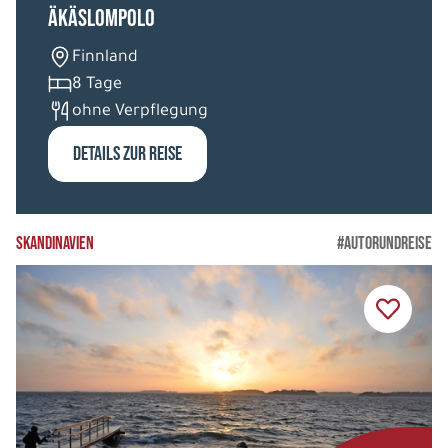
Gruppenreisen
(1)
Äkäslompolo
Kreuzfahrten
(0)
Finnland
Kurzreise
8 Tage
(4)
ohne Verpflegung
Postschiffreise
(1)
DETAILS ZUR REISE
Reiturlaub
(0)
Rundreisen
(10)
Schiffsreisen
(0)
SKANDINAVIEN
#AUTORUNDREISE
Städtereisen
(1)
Standortreise
(28)
SAISON
Herbst 2026
(0)