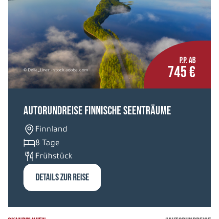
P.P. AB
745 €
© Della_Liner - stock.adobe.com
Autorundreise Finnische Seenträume
Finnland
8 Tage
Frühstück
DETAILS ZUR REISE