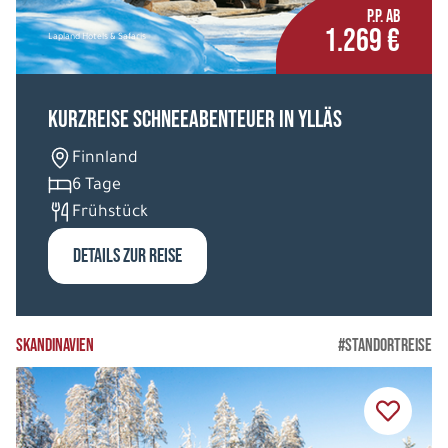
P.P. AB
1.269 €
Lapland Hotels & Safaris
Kurzreise Schneeabenteuer in Ylläs
Finnland
6 Tage
Frühstück
DETAILS ZUR REISE
SKANDINAVIEN
#STANDORTREISE