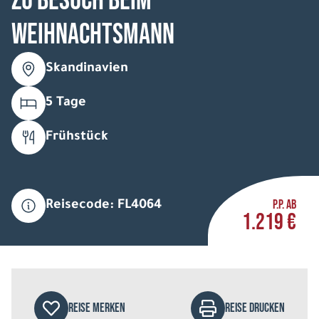
Zu Besuch beim
Weihnachtsmann
Skandinavien
5 Tage
Frühstück
P.P. AB
Reisecode: FL4064
1.219 €
REISE MERKEN
REISE DRUCKEN