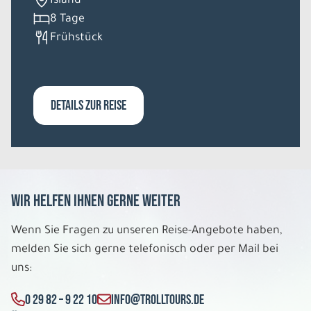
Island
8 Tage
Do. 07.01. - Mo. 11.01.2027
Frühstück
Zu Besuch bei Santa Claus
Einzelzimmer Standard DU/WC
Belegung: 1
2.154 €
DETAILS ZUR REISE
P.P. AB
REISE VERBINDLICH ANFRAGEN
Wir helfen Ihnen gerne weiter
5 Tage
Wenn Sie Fragen zu unseren Reise-Angebote haben,
Fr. 08.01. - Di. 12.01.2027
melden Sie sich gerne telefonisch oder per Mail bei
uns:
Zu Besuch bei Santa Claus
Dreibettzimmer Standard DU/WC
0 29 82 – 9 22 10
INFO@TROLLTOURS.DE
Belegung: 3