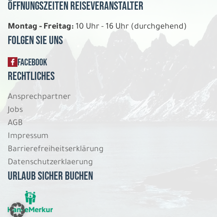
1.079 €
Öffnungszeiten Reiseveranstalter
P.P. AB
Montag - Freitag:
10 Uhr - 16 Uhr (durchgehend)
REISE VERBINDLICH ANFRAGEN
Folgen Sie uns
FACEBOOK
5 Tage
Rechtliches
Ansprechpartner
Fr. 08.01. - Di. 12.01.2027
Jobs
Zu Besuch bei Santa Claus
AGB
Doppelzimmer Standard DU/WC
Impressum
Belegung: 2
Barrierefreiheitserklärung
1.219 €
P.P. AB
Datenschutzerklaerung
Urlaub sicher buchen
REISE VERBINDLICH ANFRAGEN