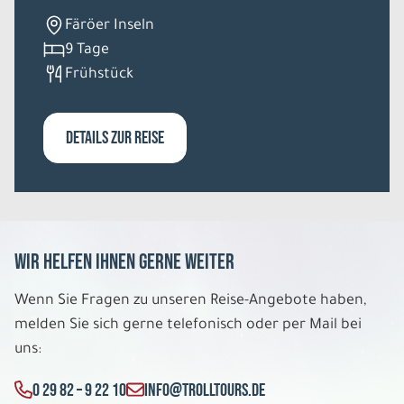
Färöer Inseln
Do. 07.01. - Mo. 11.01.2027
9 Tage
Frühstück
Zu Besuch bei Santa Claus
Einzelzimmer Standard DU/WC
Belegung: 1
2.154 €
DETAILS ZUR REISE
P.P. AB
REISE VERBINDLICH ANFRAGEN
Wir helfen Ihnen gerne weiter
5 Tage
Wenn Sie Fragen zu unseren Reise-Angebote haben,
Fr. 08.01. - Di. 12.01.2027
melden Sie sich gerne telefonisch oder per Mail bei
uns:
Zu Besuch bei Santa Claus
Dreibettzimmer Standard DU/WC
0 29 82 – 9 22 10
INFO@TROLLTOURS.DE
Belegung: 3