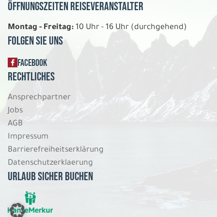
1.079 €
Öffnungszeiten Reiseveranstalter
P.P. AB
Montag - Freitag:
10 Uhr - 16 Uhr (durchgehend)
REISE VERBINDLICH ANFRAGEN
Folgen Sie uns
FACEBOOK
5 Tage
Rechtliches
Ansprechpartner
Fr. 08.01. - Di. 12.01.2027
Jobs
Zu Besuch bei Santa Claus
AGB
Doppelzimmer Standard DU/WC
Impressum
Belegung: 2
1.219 €
Barrierefreiheitserklärung
P.P. AB
Datenschutzerklaerung
Urlaub sicher buchen
REISE VERBINDLICH ANFRAGEN