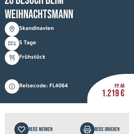
Zu Besuch beim
Weihnachtsmann
Skandinavien
5 Tage
Frühstück
P.P. AB
Reisecode: FL4064
1.219 €
REISE MERKEN
REISE DRUCKEN