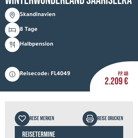
Winterwunderland Saariselkä
Skandinavien
8 Tage
Halbpension
P.P. AB
Reisecode: FL4049
2.209 €
REISE MERKEN
REISE DRUCKEN
Reisetermine