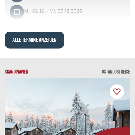
Mi. 02.12. - Mi. 09.12.2026
Winterwoche Iso Syöte
Einzelzimmer Standard
Belegung: 1
ALLE TERMINE ANZEIGEN
2.969 €
P.P. AB
REISE VERBINDLICH ANFRAGEN
SKANDINAVIEN
#STANDORTREISE
8 Tage
Do. 03.12. - Do. 10.12.2026
Winterwoche Iso Syöte
Doppelzimmer Standard
Belegung: 2