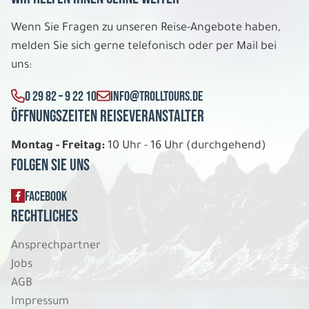
8 Tage
Wenn Sie Fragen zu unseren Reise-Angebote haben,
Fr. 04.12. - Fr. 11.12.2026
melden Sie sich gerne telefonisch oder per Mail bei
uns:
Winterwoche Iso Syöte
Doppelzimmer Standard
0 29 82 – 9 22 10
INFO@TROLLTOURS.DE
Belegung: 2
2.039 €
Öffnungszeiten Reiseveranstalter
P.P. AB
Montag - Freitag:
10 Uhr - 16 Uhr (durchgehend)
REISE VERBINDLICH ANFRAGEN
Folgen Sie uns
FACEBOOK
8 Tage
Rechtliches
Ansprechpartner
Fr. 04.12. - Fr. 11.12.2026
Jobs
Winterwoche Iso Syöte
AGB
Einzelzimmer Standard
Impressum
Belegung: 1