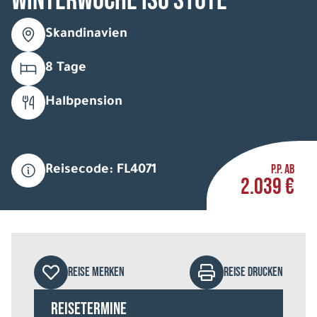
Winterwoche Iso Syöte
Skandinavien
8 Tage
Halbpension
P.P. AB
Reisecode: FL4071
2.039 €
REISE MERKEN
REISE DRUCKEN
Reisetermine