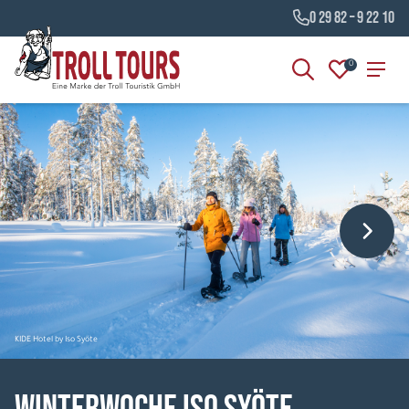
0 29 82 – 9 22 10
0
KIDE Hotel by Iso Syöte