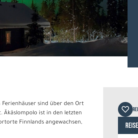
Dest
n Ferienhäuser sind über den Ort
RE
t. Äkäslompolo ist in den letzten
ortorte Finnlands angewachsen,
Reis