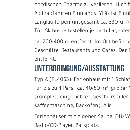
nordischen Charme zu verlieren. Hier f
Alpinabfahrten Finnlands. Ylläs ist Fin
Langlaufloipen (insgesamt ca. 330 km) 
Tür, Skibushaltestellen je nach Lage de
ca. 200-400 m entfernt. Im Ort befind
Geschäfte, Restaurants und Cafés. Der F
entfernt.
UNTERBRINGUNG/AUSSTATTUNG
Typ A (FL4065): Ferienhaus mit 1 Schl
für bis zu 4 Pers., ca. 40-50 m², groß
(komplett eingerichtet, Geschirrspüler,
Kaffeemaschine, Backofen). Alle
Ferienhäuser mit eigener Sauna, DU/WC
Radio/CD-Player, Parkplatz.