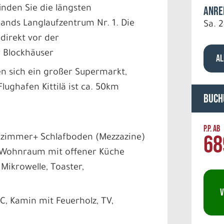
inden Sie die längsten
Anre
nlands Langlaufzentrum Nr. 1. Die
Sa. 2
direkt vor der
r Blockhäuser
AL
en sich ein großer Supermarkt,
lughafen Kittilä ist ca. 50km
Buch
P.P. AB
68
afzimmer+ Schlafboden (Mezzazine)
er Wohnraum mit offener Küche
 Mikrowelle, Toaster,
V
, Kamin mit Feuerholz, TV,