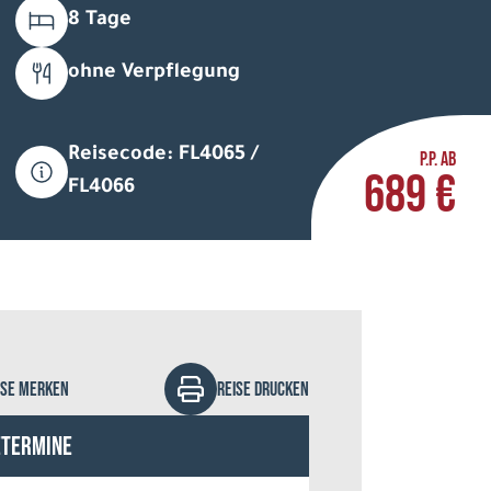
8 Tage
ohne Verpflegung
Reisecode: FL4065 /
P.P. AB
689 €
ination Lapland
FL4066
ISE MERKEN
REISE DRUCKEN
etermine