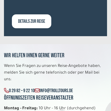
Wintererlebnisse in Levi
Doppelzimmer und Superior Iglu
Belegung: 2
2.499 €
DETAILS ZUR REISE
P.P. AB
REISE VERBINDLICH ANFRAGEN
Wir helfen Ihnen gerne weiter
8 Tage
Wenn Sie Fragen zu unseren Reise-Angebote haben,
Mi. 02.12. - Mi. 09.12.2026
melden Sie sich gerne telefonisch oder per Mail bei
uns:
WEITERE LEISTUNGEN
0 29 82 – 9 22 10
INFO@TROLLTOURS.DE
Wintererlebnisse in Levi
Öffnungszeiten Reiseveranstalter
Doppelzimmer und Prime Iglu
Belegung: 2
Montag - Freitag:
10 Uhr - 16 Uhr (durchgehend)