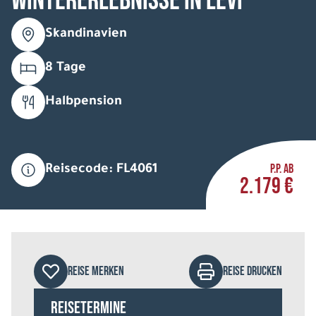
Wintererlebnisse in Levi
Skandinavien
8 Tage
Halbpension
P.P. AB
Reisecode: FL4061
2.179 €
REISE MERKEN
REISE DRUCKEN
Reisetermine