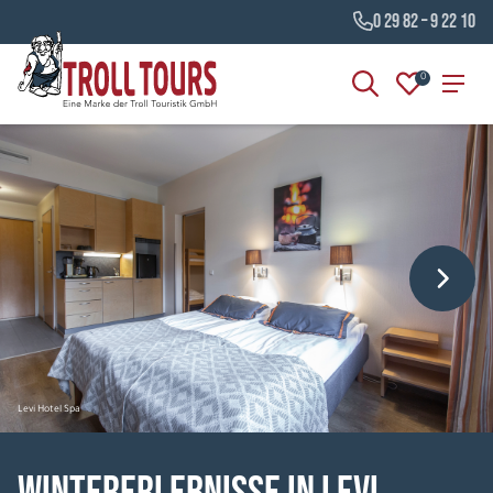
0 29 82 – 9 22 10
0
Levi Hotel Spa