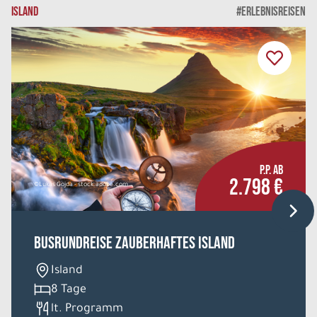
ISLAND
#ERLEBNISREISEN
WEITERE LEISTUNGEN
Wintererlebnisse in Levi
Einzelzimmer und Prime Iglu
Belegung: 1
3.909 €
P.P. AB
REISE VERBINDLICH ANFRAGEN
P.P. AB
2.798 €
©Lukas Gojda - stock.adobe.com
8 Tage
Busrundreise Zauberhaftes Island
Mi. 02.12. - Mi. 09.12.2026
Island
8 Tage
WEITERE LEISTUNGEN
lt. Programm