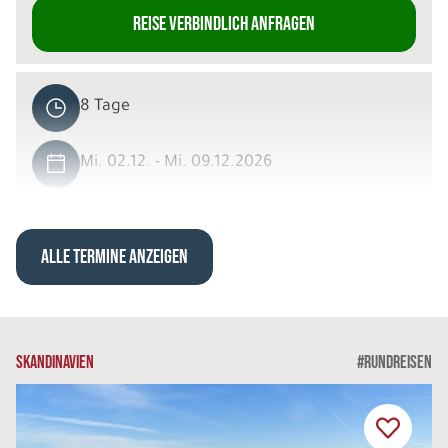
REISE VERBINDLICH ANFRAGEN
8 Tage
Mi. 02.12. - Mi. 09.12.2026
Wintererlebnisse am Inarisee
Wilderness Room DU/WC Einzelbelegung
Belegung: 1
ALLE TERMINE ANZEIGEN
3.929 €
P.P. AB
REISE VERBINDLICH ANFRAGEN
SKANDINAVIEN
#RUNDREISEN
8 Tage