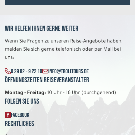
REISE VERBINDLICH ANFRAGEN
Wir helfen Ihnen gerne weiter
8 Tage
Wenn Sie Fragen zu unseren Reise-Angebote haben,
melden Sie sich gerne telefonisch oder per Mail bei
Fr. 04.12. - Fr. 11.12.2026
uns:
Wintererlebnisse am Inarisee
0 29 82 – 9 22 10
INFO@TROLLTOURS.DE
Wilderness Room DU/WC Doppelbelegung
Öffnungszeiten Reiseveranstalter
Belegung: 2
2.699 €
P.P. AB
Montag - Freitag:
10 Uhr - 16 Uhr (durchgehend)
Folgen Sie uns
REISE VERBINDLICH ANFRAGEN
FACEBOOK
Rechtliches
8 Tage