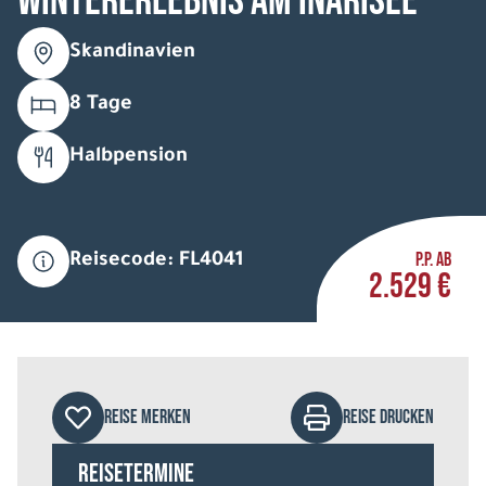
Wintererlebnis am Inarisee
Skandinavien
8 Tage
Halbpension
P.P. AB
Reisecode: FL4041
2.529 €
REISE MERKEN
REISE DRUCKEN
Reisetermine