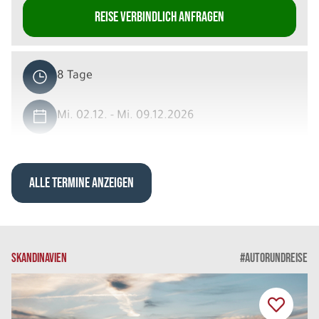
REISE VERBINDLICH ANFRAGEN
8 Tage
Mi. 02.12. - Mi. 09.12.2026
Wintererlebnisse am Inarisee
Wilderness Room DU/WC Einzelbelegung
Belegung: 1
ALLE TERMINE ANZEIGEN
3.929 €
P.P. AB
REISE VERBINDLICH ANFRAGEN
SKANDINAVIEN
#AUTORUNDREISE
8 Tage