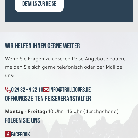
DETAILS ZUR REISE
REISE VERBINDLICH ANFRAGEN
8 Tage
Wir helfen Ihnen gerne weiter
Fr. 04.12. - Fr. 11.12.2026
Wenn Sie Fragen zu unseren Reise-Angebote haben,
melden Sie sich gerne telefonisch oder per Mail bei
Wintererlebnisse am Inarisee
Wilderness Room DU/WC Doppelbelegung
uns:
Belegung: 2
2.699 €
0 29 82 – 9 22 10
INFO@TROLLTOURS.DE
P.P. AB
Öffnungszeiten Reiseveranstalter
REISE VERBINDLICH ANFRAGEN
Montag - Freitag:
10 Uhr - 16 Uhr (durchgehend)
Folgen Sie uns
8 Tage
FACEBOOK