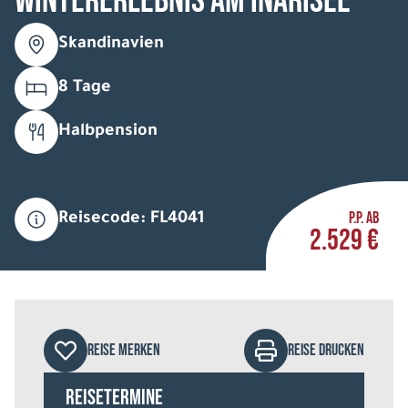
Wintererlebnis am Inarisee
Skandinavien
8 Tage
Halbpension
P.P. AB
Reisecode: FL4041
2.529 €
REISE MERKEN
REISE DRUCKEN
Reisetermine