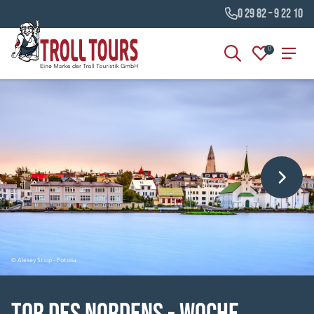
0 29 82 – 9 22 10
0
© Alexey Stiop - Fotolia