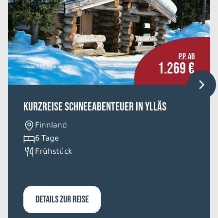
P.P. AB
1.269 €
Lapland Hotels & Safaris
Kurzreise Schneeabenteuer in Ylläs
Finnland
6 Tage
Frühstück
DETAILS ZUR REISE