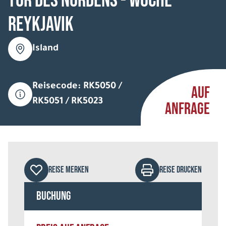
Tor des Nordens - Woche
Reykjavik
Island
Reisecode: RK5050 /
AUF
RK5051 / RK5023
ANFRAGE
REISE MERKEN
REISE DRUCKEN
Buchung