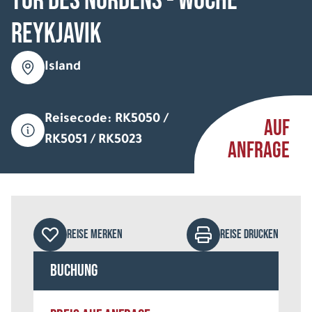
Tor des Nordens - Woche
Reykjavik
Island
Reisecode: RK5050 /
AUF
RK5051 / RK5023
ANFRAGE
REISE MERKEN
REISE DRUCKEN
Buchung