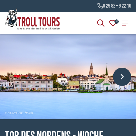
0 29 82 – 9 22 10
0
© Alexey Stiop - Fotolia