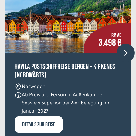
P.P. AB
3.498 €
©olenatur - stock.adobe.com
HAVILA Postschiffreise Bergen – Kirkenes
(nordwärts)
Norwegen
Ab Preis pro Person in Außenkabine
Seaview Superior bei 2-er Belegung im
Januar 2027.
DETAILS ZUR REISE