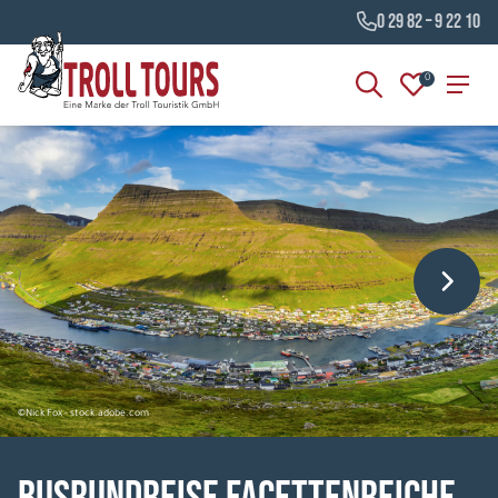
0 29 82 – 9 22 10
0
©Nick Fox - stock.adobe.com