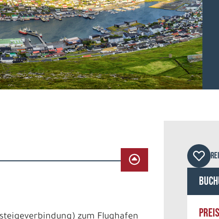
© m
RE
Buch
PREI
msteigeverbindung) zum Flughafen