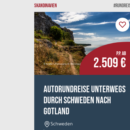
SKANDINAVIEN
#RUNDREI
P.P. AB
2.509 €
© Anders Palovaara © (Borevagen) 2015
Autorundreise Unterwegs
durch Schweden nach
Gotland
Schweden