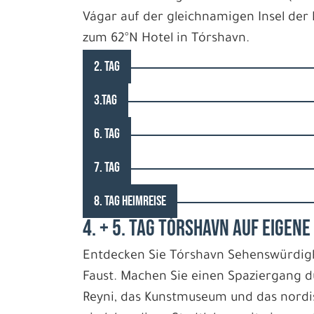
Vágar auf der gleichnamigen Insel der 
zum 62°N Hotel in Tórshavn.
2. TAG
3.TAG
6. TAG
7. TAG
8. TAG HEIMREISE
4. + 5. TAG TÓRSHAVN AUF EIGEN
Entdecken Sie Tórshavn Sehenswürdigk
Faust. Machen Sie einen Spaziergang du
Reyni, das Kunstmuseum und das nordis