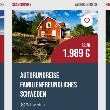
SEN
SKANDINAVIEN
#AUTORUNDREISE
SK
P.P. AB
1.989 €
© Fabian - stock.adobe.com
Autorundreise
Familienfreundliches
Schweden
Schweden