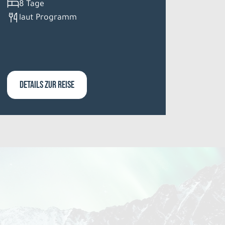
8 Tage
laut Programm
DETAILS ZUR REISE
DETA