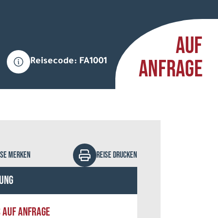
AUF
ANFRAGE
Reisecode: FA1001
emory87 - stock.adobe.com
ISE MERKEN
REISE DRUCKEN
ung
S AUF ANFRAGE