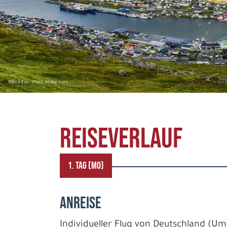
©Nick Fox - stock.adobe.com
REISEVERLAUF
1. TAG (MO)
ANREISE
Individueller Flug von Deutschland (U