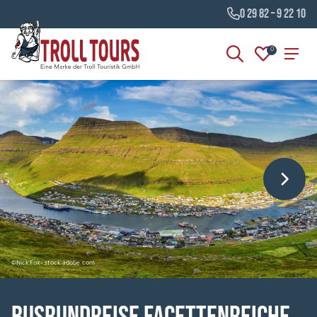
0 29 82 – 9 22 10
0
©Nick Fox - stock.adobe.com