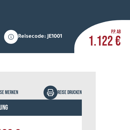
P.P. AB
1.122 €
Reisecode: JE1001
ry P le Feuvre - stock.adobe.com
ISE MERKEN
REISE DRUCKEN
ung