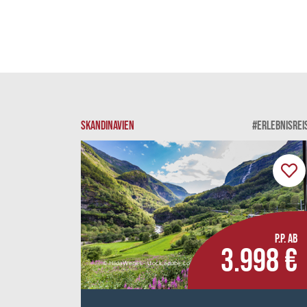
SKANDINAVIEN
#ERLEBNISREI
P.P. AB
3.998 €
© HildaWeges - stock.adobe.com