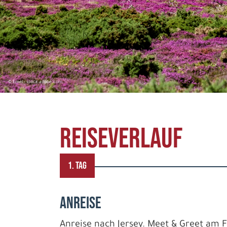
© Emel - stock.adobe.com
REISEVERLAUF
1. TAG
ANREISE
Anreise nach Jersey. Meet & Greet am 