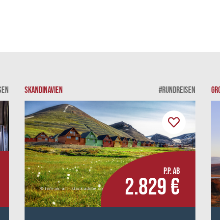
SEN
SKANDINAVIEN
#RUNDREISEN
GR
P.P. AB
2.829 €
© tom-pic-art - stock.adobe.com