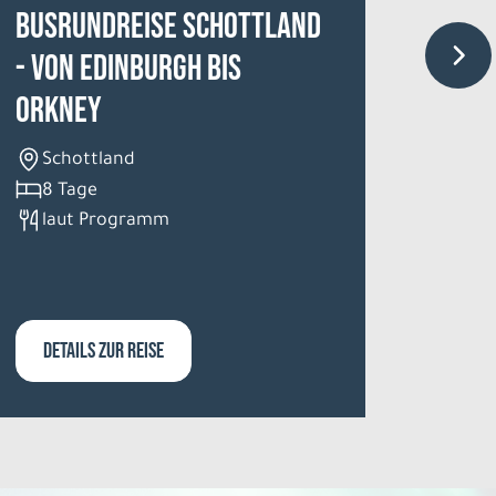
Busrundreise Schottland
Kurz
- von Edinburgh bis
Finn
Orkney
Fin
6 T
Schottland
Hal
8 Tage
laut Programm
DETAILS ZUR REISE
DETA