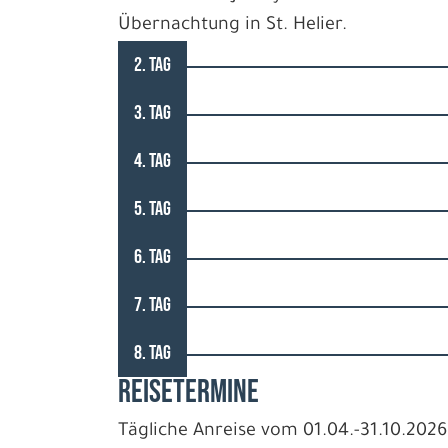
Übernachtung in St. Helier.
2. TAG
3. TAG
4. TAG
5. TAG
6. TAG
7. TAG
8. TAG
REISETERMINE
Tägliche Anreise vom 01.04.-31.10.2026