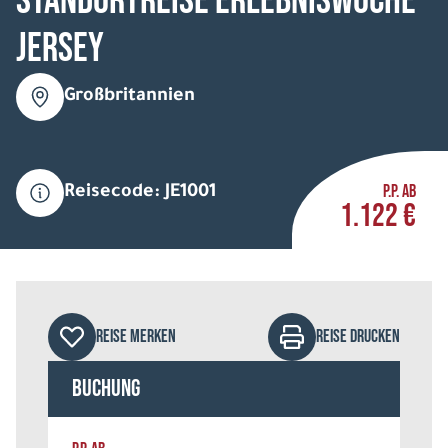
Standortreise Erlebniswoche
Jersey
Großbritannien
P.P. AB
Reisecode: JE1001
1.122 €
REISE MERKEN
REISE DRUCKEN
Buchung