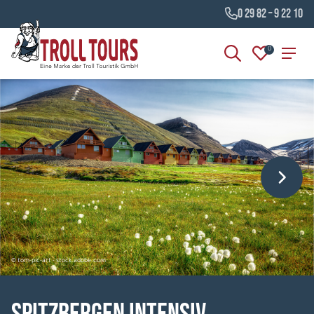
0 29 82 – 9 22 10
0
© tom-pic-art - stock.adobe.com