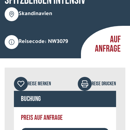
Spitzbergen intensiv
Skandinavien
AUF
Reisecode: NW3079
ANFRAGE
REISE MERKEN
REISE DRUCKEN
Buchung
PREIS AUF ANFRAGE