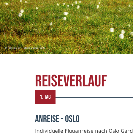
© tom-pic-art - stock.adobe.com
REISEVERLAUF
1. TAG
ANREISE - OSLO
Individuelle Fluganreise nach Oslo Ga