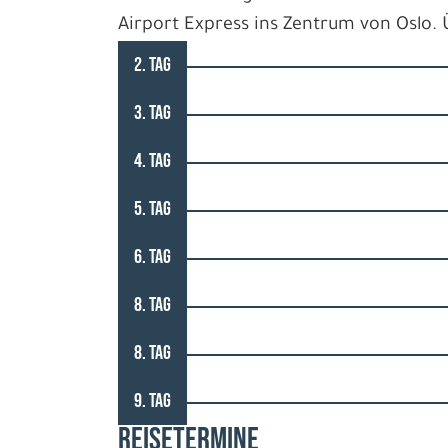
Airport Express ins Zentrum von Oslo.
2. TAG
3. TAG
4. TAG
5. TAG
6. TAG
8. TAG
8. TAG
9. TAG
REISETERMINE