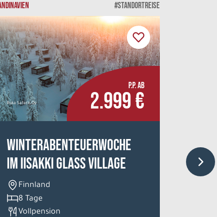
ANDINAVIEN
#STANDORTREISE
SKANDINAVIEN
P.P. AB
2.999 €
Ruka Safaris Oy
Malangen Bry
Winterabenteuerwoche
Magi
im Iisakki Glass Village
Nor
5 T
Finnland
lau
8 Tage
Vollpension