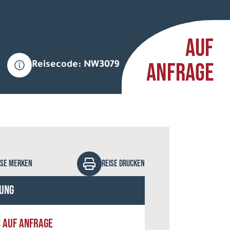
AUF
ANFRAGE
Reisecode: NW3079
drejprosicky - stock.adobe.com
ISE MERKEN
REISE DRUCKEN
ung
S AUF ANFRAGE