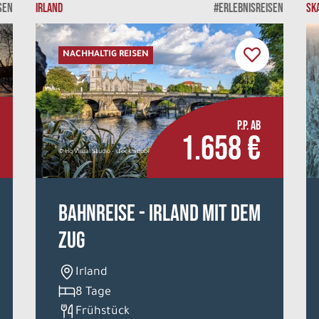
SEN
IRLAND
#ERLEBNISREISEN
SK
NACHHALTIG REISEN
P.P. AB
1.658 €
© Hq Visual Studio - stock.adobe.com
Bahnreise - Irland mit dem
Zug
Irland
8 Tage
Frühstück