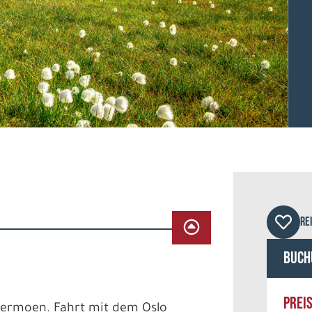
© on
RE
Buch
PREI
rdermoen. Fahrt mit dem Oslo