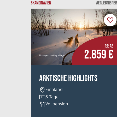
SKANDINAVIEN
#ERLEBNISREI
P.P. AB
2.859 €
Nuorgam Holiday Village
Arktische Highlights
Finnland
8 Tage
Vollpension