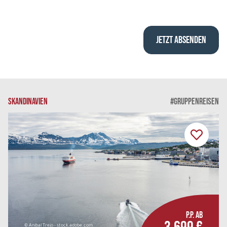
SKANDINAVIEN
#GRUPPENREISEN
P.P. AB
© Anibal Trejo - stock.adobe.com