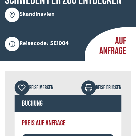
Schweden per Zug entdecken
Skandinavien
AUF
Reisecode: SE1004
ANFRAGE
REISE MERKEN
REISE DRUCKEN
Buchung
PREIS AUF ANFRAGE