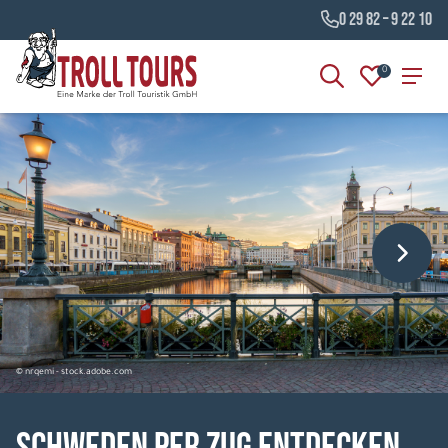
0 29 82 – 9 22 10
0
© nrqemi - stock.adobe.com