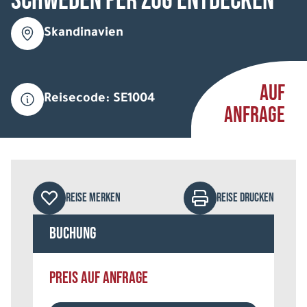
Schweden per Zug entdecken
Skandinavien
AUF
Reisecode: SE1004
ANFRAGE
REISE MERKEN
REISE DRUCKEN
Buchung
PREIS AUF ANFRAGE