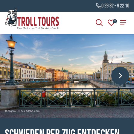
0 29 82 – 9 22 10
0
© nrqemi - stock.adobe.com