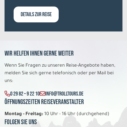
Schneeabenteuer in Ivalo
Einzelzimmer Standard DU/WC
DETAILS ZUR REISE
Belegung: 1
2.619 €
P.P. AB
REISE VERBINDLICH ANFRAGEN
Wir helfen Ihnen gerne weiter
8 Tage
Wenn Sie Fragen zu unseren Reise-Angebote haben,
melden Sie sich gerne telefonisch oder per Mail bei
Do. 03.12. - Do. 10.12.2026
uns:
Schneeabenteuer in Ivalo
0 29 82 – 9 22 10
INFO@TROLLTOURS.DE
Dreibettzimmer Standard DU/WC
Öffnungszeiten Reiseveranstalter
Belegung: 3
1.829 €
P.P. AB
Montag - Freitag:
10 Uhr - 16 Uhr (durchgehend)
Folgen Sie uns
REISE VERBINDLICH ANFRAGEN