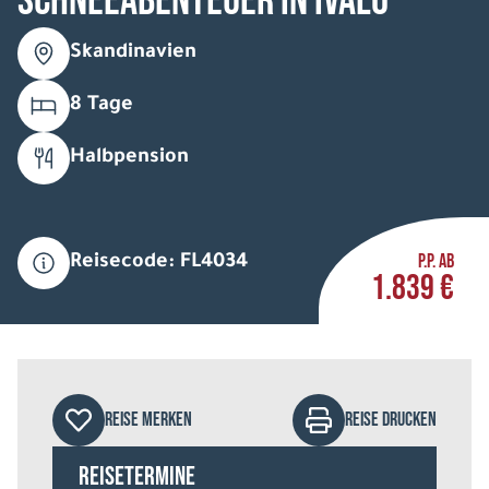
Schneeabenteuer in Ivalo
Skandinavien
8 Tage
Halbpension
P.P. AB
Reisecode: FL4034
1.839 €
REISE MERKEN
REISE DRUCKEN
Reisetermine