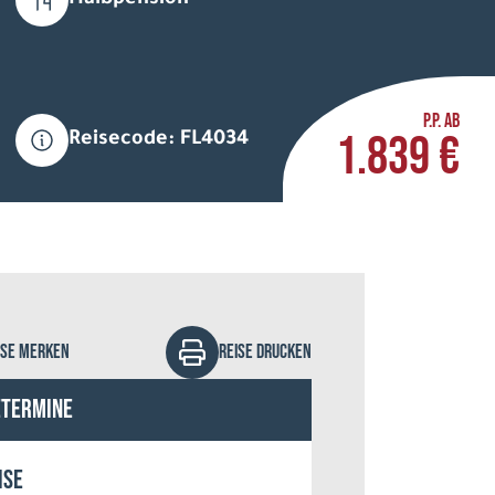
Halbpension
P.P. AB
1.839 €
Reisecode: FL4034
l Ivalo
ISE MERKEN
REISE DRUCKEN
etermine
ise