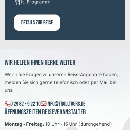
lt. Programm
Schneeabenteuer in Ivalo
Einzelzimmer Standard DU/WC
Belegung: 1
2.619 €
DETAILS ZUR REISE
P.P. AB
REISE VERBINDLICH ANFRAGEN
Wir helfen Ihnen gerne weiter
8 Tage
Wenn Sie Fragen zu unseren Reise-Angebote haben,
Do. 03.12. - Do. 10.12.2026
melden Sie sich gerne telefonisch oder per Mail bei
uns:
Schneeabenteuer in Ivalo
Dreibettzimmer Standard DU/WC
0 29 82 – 9 22 10
INFO@TROLLTOURS.DE
Belegung: 3
1.829 €
Öffnungszeiten Reiseveranstalter
P.P. AB
Montag - Freitag:
10 Uhr - 16 Uhr (durchgehend)
REISE VERBINDLICH ANFRAGEN