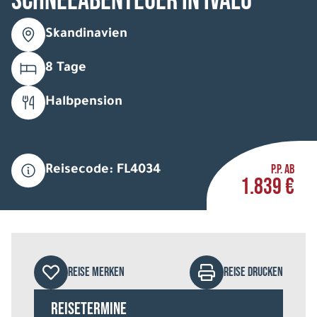
Schneeabenteuer in Ivalo
Skandinavien
8 Tage
Halbpension
P.P. AB
Reisecode: FL4034
1.839 €
REISE MERKEN
REISE DRUCKEN
Reisetermine