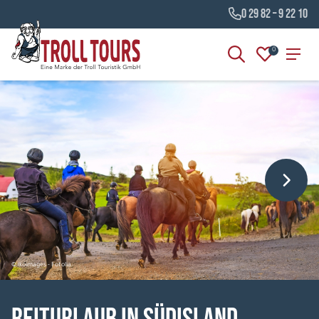
0 29 82 – 9 22 10
0
© lkoimages - Fotolia