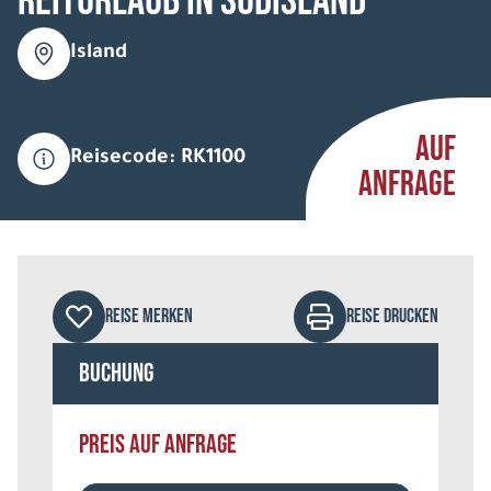
Reiturlaub in Südisland
Island
AUF
Reisecode: RK1100
ANFRAGE
REISE MERKEN
REISE DRUCKEN
Buchung
PREIS AUF ANFRAGE