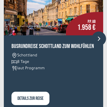
P.P. AB
1.958 €
© Richie Chan - stock.adobe.com
Busrundreise Schottland zum Wohlfühlen
Schottland
8 Tage
laut Programm
DETAILS ZUR REISE