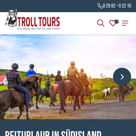
0 29 82 – 9 22 10
0
© lkoimages - Fotolia