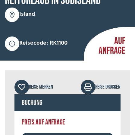
Reiturlaub in Südisland
Island
AUF
Reisecode: RK1100
ANFRAGE
REISE MERKEN
REISE DRUCKEN
Buchung
PREIS AUF ANFRAGE