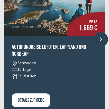
P.P. AB
1.669 €
©EVERST - stock.adobe.com
Autorundreise Lofoten, Lappland und
Nordkap
Schweden
15 Tage
Frühstück
DETAILS ZUR REISE