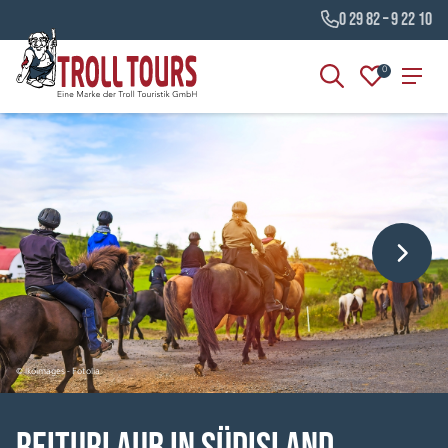
0 29 82 – 9 22 10
0
© lkoimages - Fotolia