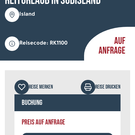
Reiturlaub in Südisland
Island
AUF
Reisecode: RK1100
ANFRAGE
REISE MERKEN
REISE DRUCKEN
Buchung
PREIS AUF ANFRAGE