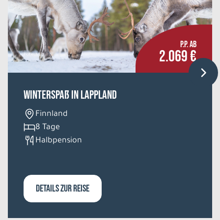
P.P. AB
2.069 €
Hotel Ivalo
Winterspaß in Lappland
Finnland
8 Tage
Halbpension
DETAILS ZUR REISE