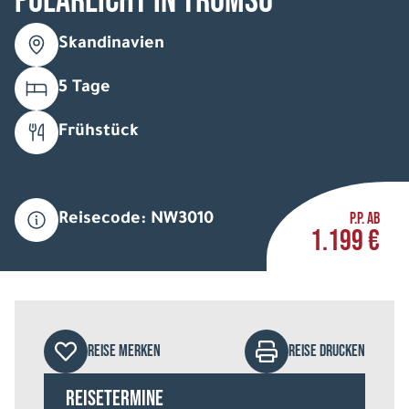
Polarlicht in Tromsö
Skandinavien
5 Tage
Frühstück
P.P. AB
Reisecode: NW3010
1.199 €
REISE MERKEN
REISE DRUCKEN
Reisetermine