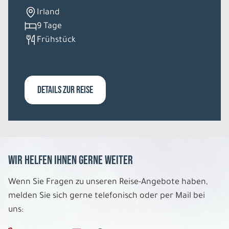
5 Tage
Irland
9 Tage
Di. 03.11. - Sa. 07.11.2026
Frühstück
Polarlicht in Tromsö
Einzelzimmer Standard DU/WC 3* Hotel
Belegung: 1
1.699 €
DETAILS ZUR REISE
P.P. AB
REISE VERBINDLICH ANFRAGEN
Wir helfen Ihnen gerne weiter
5 Tage
Wenn Sie Fragen zu unseren Reise-Angebote haben,
Mi. 04.11. - So. 08.11.2026
melden Sie sich gerne telefonisch oder per Mail bei
uns:
Polarlicht in Tromsö
Doppelzimmer Standard DU/WC 3* Hotel