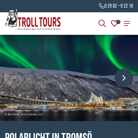
0 29 82 – 9 22 10
0
© Blickfang - stock.adobe.com