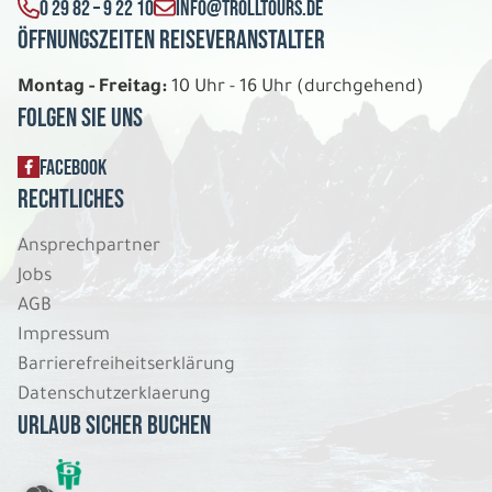
0 29 82 – 9 22 10
INFO@TROLLTOURS.DE
Belegung: 2
1.199 €
Öffnungszeiten Reiseveranstalter
P.P. AB
Montag - Freitag:
10 Uhr - 16 Uhr (durchgehend)
REISE VERBINDLICH ANFRAGEN
Folgen Sie uns
FACEBOOK
5 Tage
Rechtliches
Ansprechpartner
Mi. 04.11. - So. 08.11.2026
Jobs
Polarlicht in Tromsö
AGB
Einzelzimmer Standard DU/WC 3* Hotel
Impressum
Belegung: 1
Barrierefreiheitserklärung
1.699 €
P.P. AB
Datenschutzerklaerung
Urlaub sicher buchen
REISE VERBINDLICH ANFRAGEN