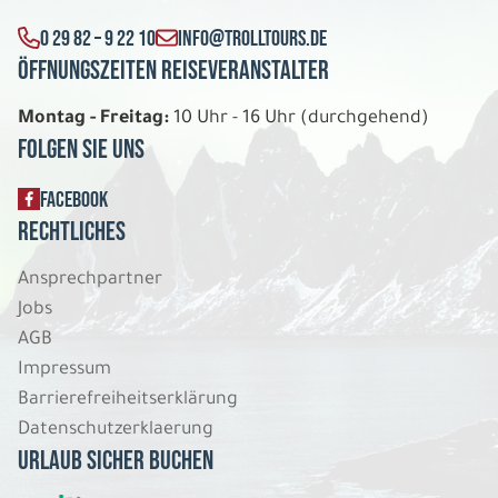
Belegung: 2
1.199 €
0 29 82 – 9 22 10
INFO@TROLLTOURS.DE
P.P. AB
Öffnungszeiten Reiseveranstalter
REISE VERBINDLICH ANFRAGEN
Montag - Freitag:
10 Uhr - 16 Uhr (durchgehend)
Folgen Sie uns
5 Tage
FACEBOOK
Rechtliches
Mi. 04.11. - So. 08.11.2026
Ansprechpartner
Polarlicht in Tromsö
Jobs
Einzelzimmer Standard DU/WC 3* Hotel
AGB
Belegung: 1
Impressum
1.699 €
P.P. AB
Barrierefreiheitserklärung
Datenschutzerklaerung
REISE VERBINDLICH ANFRAGEN
Urlaub sicher buchen