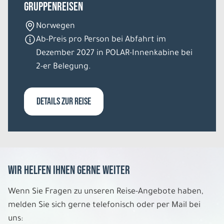
Gruppenreisen
5 Tage
Norwegen
Di. 03.11. - Sa. 07.11.2026
Ab-Preis pro Person bei Abfahrt im
Dezember 2027 in POLAR-Innenkabine bei
Polarlicht in Tromsö
Einzelzimmer Standard DU/WC 3* Hotel
2-er Belegung.
Belegung: 1
1.699 €
P.P. AB
DETAILS ZUR REISE
REISE VERBINDLICH ANFRAGEN
5 Tage
Wir helfen Ihnen gerne weiter
Mi. 04.11. - So. 08.11.2026
Wenn Sie Fragen zu unseren Reise-Angebote haben,
melden Sie sich gerne telefonisch oder per Mail bei
Polarlicht in Tromsö
Doppelzimmer Standard DU/WC 3* Hotel
uns: