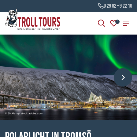
0 29 82 – 9 22 10
0
© Blickfang - stock.adobe.com