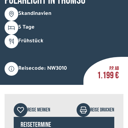
Polarlicht in Tromsö
Skandinavien
5 Tage
Frühstück
P.P. AB
Reisecode: NW3010
1.199 €
REISE MERKEN
REISE DRUCKEN
Reisetermine