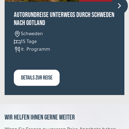
Autorundreise Unterwegs durch Schweden
nach Gotland
8 Tage
Schweden
Mi. 02.12. - Mi. 09.12.2026
15 Tage
lt. Programm
Polarlicht in Levi
Einzelzimmer Standard Badewanne/WC
Belegung: 1
3.379 €
P.P. AB
DETAILS ZUR REISE
REISE VERBINDLICH ANFRAGEN
8 Tage
Wir helfen Ihnen gerne weiter
Do. 03.12. - Do. 10.12.2026