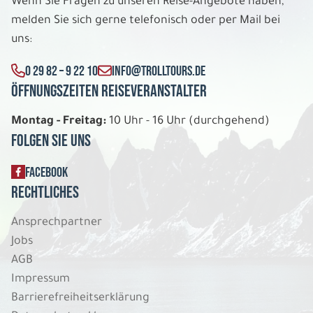
Wenn Sie Fragen zu unseren Reise-Angebote haben,
melden Sie sich gerne telefonisch oder per Mail bei
Polarlicht in Levi
Dreibettzimmer Standard Badewanne/WC
uns:
Belegung: 3
1.849 €
0 29 82 – 9 22 10
INFO@TROLLTOURS.DE
P.P. AB
Öffnungszeiten Reiseveranstalter
REISE VERBINDLICH ANFRAGEN
Montag - Freitag:
10 Uhr - 16 Uhr (durchgehend)
Folgen Sie uns
8 Tage
FACEBOOK
Rechtliches
Do. 03.12. - Do. 10.12.2026
Ansprechpartner
Polarlicht in Levi
Jobs
Doppelzimmer Standard Badewanne/WC
AGB
Belegung: 2
2.139 €
Impressum
P.P. AB
Barrierefreiheitserklärung