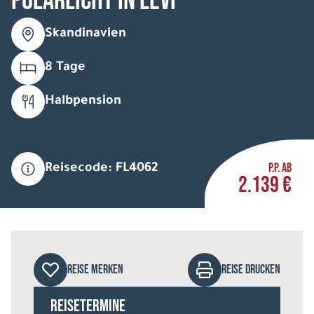
Polarlicht in Levi
Skandinavien
8 Tage
Halbpension
P.P. AB
Reisecode: FL4062
2.139 €
REISE MERKEN
REISE DRUCKEN
Reisetermine