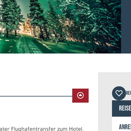
Star
RE
Reis
Anre
vater Flughafentransfer zum Hotel.