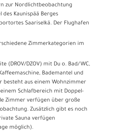
rn zur Nordlichtbeobachtung
el des Kaunispää Berges
portortes Saariselkä. Der Flughafen
verschiedene Zimmerkategorien im
uite (DROV/DZOV) mit Du o. Bad/WC,
, Kaffeemaschine, Bademantel und
mer besteht aus einem Wohnzimmer
 einem Schlafbereich mit Doppel-
lle Zimmer verfügen über große
obachtung. Zusätzlich gibt es noch
private Sauna verfügen
age möglich).