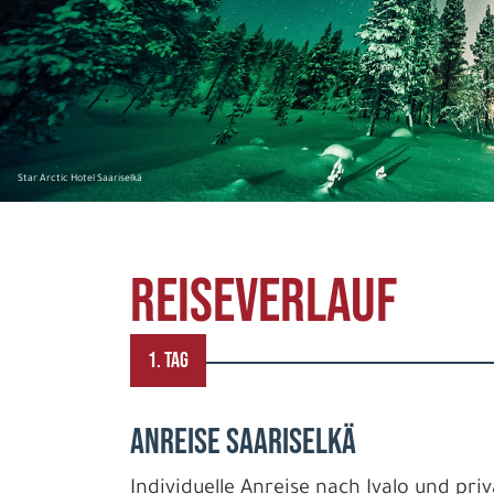
Star Arctic Hotel Saariselkä
REISEVERLAUF
1. TAG
ANREISE SAARISELKÄ
Individuelle Anreise nach Ivalo und pri