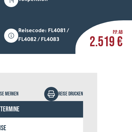
Vollpension
Reisecode: FL4081 /
P.P. AB
2.519 €
FL4082 / FL4083
 Arctic Hotel Saariselkä
ISE MERKEN
REISE DRUCKEN
etermine
ise