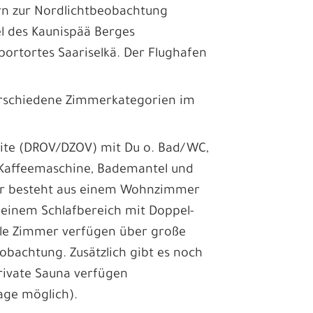
rn zur Nordlichtbeobachtung
el des Kaunispää Berges
portortes Saariselkä. Der Flughafen
verschiedene Zimmerkategorien im
uite (DROV/DZOV) mit Du o. Bad/WC,
, Kaffeemaschine, Bademantel und
mer besteht aus einem Wohnzimmer
 einem Schlafbereich mit Doppel-
lle Zimmer verfügen über große
obachtung. Zusätzlich gibt es noch
private Sauna verfügen
age möglich).