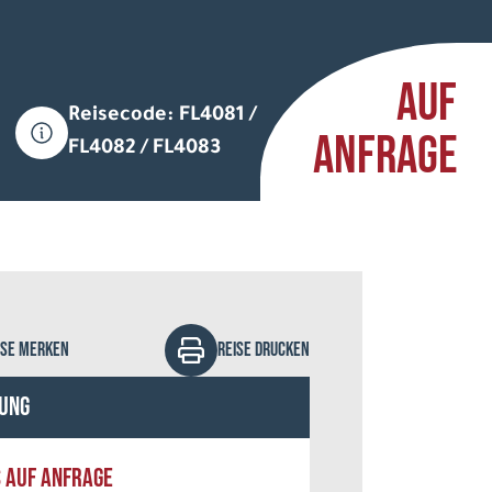
AUF
Reisecode: FL4081 /
ANFRAGE
FL4082 / FL4083
 Arctic Hotel Saariselkä
ISE MERKEN
REISE DRUCKEN
ung
S AUF ANFRAGE