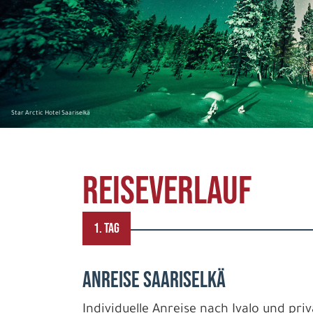
Star Arctic Hotel Saariselkä
REISEVERLAUF
1. TAG
ANREISE SAARISELKÄ
Individuelle Anreise nach Ivalo und pri