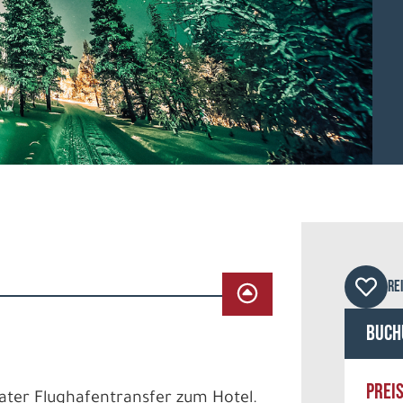
Star
RE
Buch
PREI
vater Flughafentransfer zum Hotel.