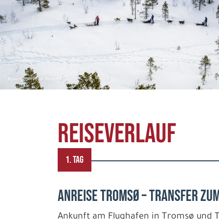
Malangen Brygger Resort
REISEVERLAUF
1. TAG
ANREISE TROMSØ – TRANSFER ZU
Ankunft am Flughafen in Tromsø und 