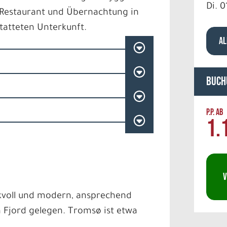
Di. 0
m Restaurant und Übernachtung in
atteten Unterkunft.
AL
Buch
P.P. AB
1.
V
ckvoll und modern, ansprechend
 Fjord gelegen. Tromsø ist etwa