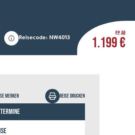
P.P. AB
1.199 €
Reisecode: NW4013
ngen Brygger Resort
ISE MERKEN
REISE DRUCKEN
etermine
ise