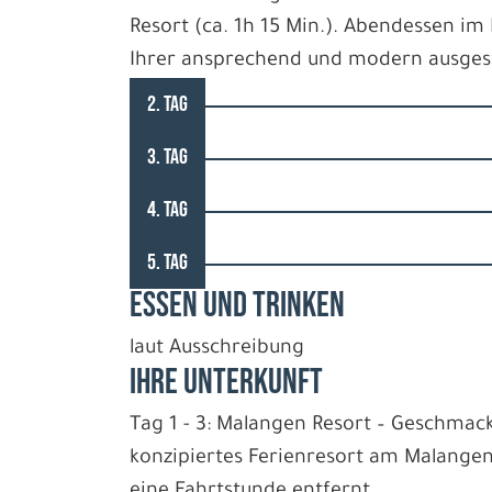
Resort (ca. 1h 15 Min.). Abendessen i
Ihrer ansprechend und modern ausgest
2. TAG
3. TAG
4. TAG
5. TAG
ESSEN UND TRINKEN
laut Ausschreibung
IHRE UNTERKUNFT
Tag 1 - 3: Malangen Resort – Geschma
konzipiertes Ferienresort am Malangen
eine Fahrtstunde entfernt.