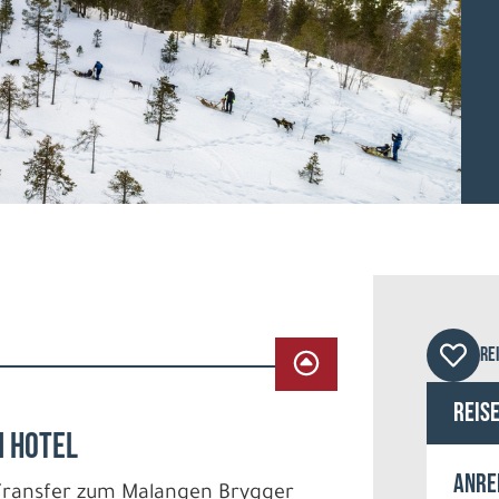
Mala
RE
Reis
M HOTEL
Anre
Transfer zum Malangen Brygger