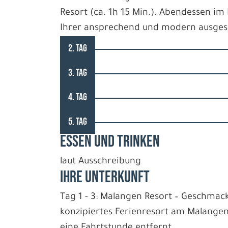
Resort (ca. 1h 15 Min.). Abendessen i
Ihrer ansprechend und modern ausgest
2. TAG
3. TAG
4. TAG
5. TAG
ESSEN UND TRINKEN
laut Ausschreibung
IHRE UNTERKUNFT
Tag 1 - 3: Malangen Resort – Geschma
konzipiertes Ferienresort am Malangen
eine Fahrtstunde entfernt.