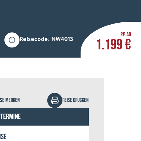
P.P. AB
1.199 €
Reisecode: NW4013
ngen Brygger Resort
ISE MERKEN
REISE DRUCKEN
etermine
ise