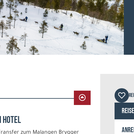
Mala
RE
Reis
M HOTEL
Anre
Transfer zum Malangen Brygger