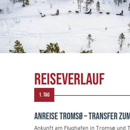
Malangen Brygger Resort
REISEVERLAUF
1. TAG
ANREISE TROMSØ – TRANSFER ZU
Ankunft am Flughafen in Tromsø und 