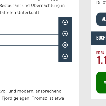
Di. 0
m Restaurant und Übernachtung in
atteten Unterkunft.
AL
Buch
P.P. AB
1.
V
ckvoll und modern, ansprechend
 Fjord gelegen. Tromsø ist etwa