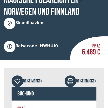
MAGISCHE POLARLICHTER –
NORWEGEN UND FINNLAND
Skandinavien
P.P. AB
Reisecode: NWHU10
6.489 €
REISE MERKEN
REISE DRUCKEN
Buchung