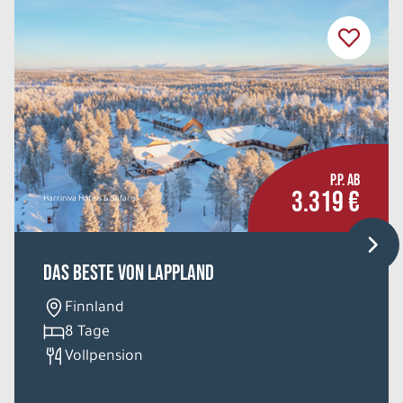
P.P. AB
3.319 €
Harriniva Hotels & Safaris
Das Beste von Lappland
Finnland
8 Tage
Vollpension