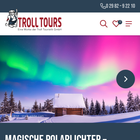
0 29 82 – 9 22 10
0
© Ivan Kmit - stock.adobe.com