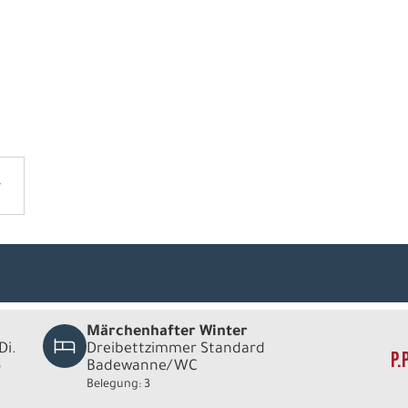
Märchenhafter Winter
Di.
Dreibettzimmer Standard
P.
6
Badewanne/WC
Belegung: 3