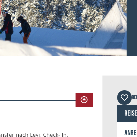
Hote
RE
Reis
Anre
ansfer nach Levi. Check- In,