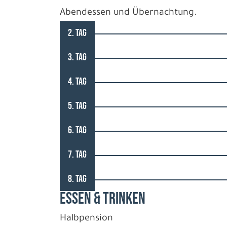
Abendessen und Übernachtung.
2. TAG
3. TAG
4. TAG
5. TAG
6. TAG
7. TAG
8. TAG
ESSEN & TRINKEN
Halbpension