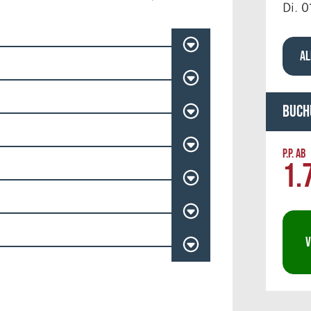
Di. 0
AL
Buch
P.P. AB
1.
V