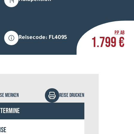
Halbpension
P.P. AB
1.799 €
Reisecode: FL4095
l Hullu Poro
ISE MERKEN
REISE DRUCKEN
etermine
ise