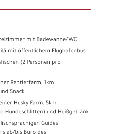
otelzimmer mit Badewanne/WC
ittilä mit öffentlichem Flughafenbus
sfischen (2 Personen pro
einer Rentierfarm, 1km
 und Snack
h einer Husky Farm, 5km
ro Hundeschlitten) und Heißgetränk
englischsprachigen Guides
rs ab/bis Büro des