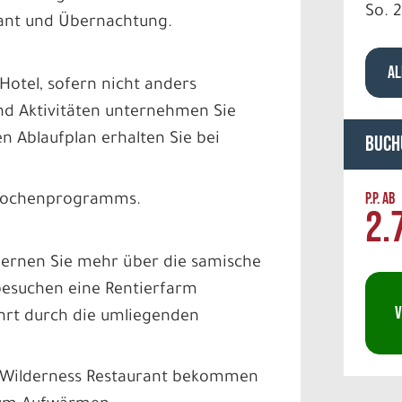
So. 2
rant und Übernachtung.
AL
Hotel, sofern nicht anders
nd Aktivitäten unternehmen Sie
n Ablaufplan erhalten Sie bei
Buch
P.P. AB
s Wochenprogramms.
2.
 lernen Sie mehr über die samische
 besuchen eine Rentierfarm
V
hrt durch die umliegenden
Im Wilderness Restaurant bekommen