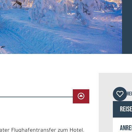
Star
RE
Reis
Anre
vater Flughafentransfer zum Hotel.