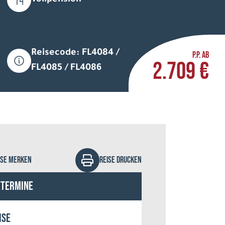
Vollpension
Reisecode: FL4084 /
P.P. AB
2.709 €
FL4085 / FL4086
 Arctic Hotel Saariselkä
ISE MERKEN
REISE DRUCKEN
etermine
ise