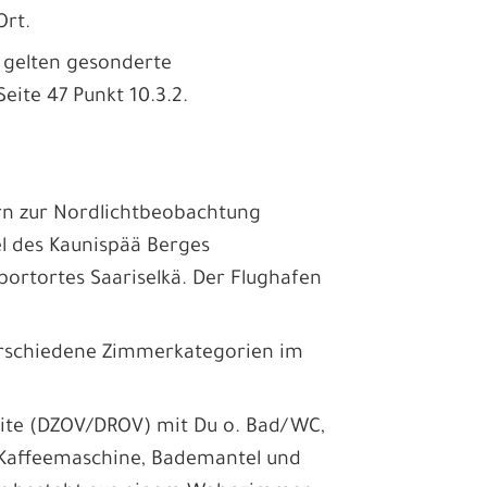
Ort.
 gelten gesonderte
ite 47 Punkt 10.3.2.
rn zur Nordlichtbeobachtung
el des Kaunispää Berges
portortes Saariselkä. Der Flughafen
verschiedene Zimmerkategorien im
uite (DZOV/DROV) mit Du o. Bad/WC,
, Kaffeemaschine, Bademantel und