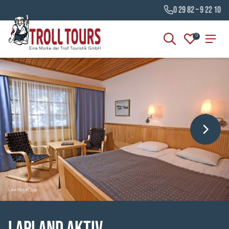
0 29 82 – 9 22 10
0
Levi Hotel Spa