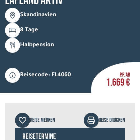
Lapland Aktiv
Skandinavien
8 Tage
Halbpension
P.P. AB
Reisecode: FL4060
1.669 €
REISE MERKEN
REISE DRUCKEN
Reisetermine