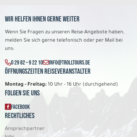
Wir helfen Ihnen gerne weiter
8 Tage
Wenn Sie Fragen zu unseren Reise-Angebote haben,
Fr. 04.12. - Fr. 11.12.2026
melden Sie sich gerne telefonisch oder per Mail bei
uns:
Lapland Aktiv
Doppelzimmer Standard DU/WC
0 29 82 – 9 22 10
INFO@TROLLTOURS.DE
Belegung: 2
1.929 €
Öffnungszeiten Reiseveranstalter
P.P. AB
Montag - Freitag:
10 Uhr - 16 Uhr (durchgehend)
REISE VERBINDLICH ANFRAGEN
Folgen Sie uns
FACEBOOK
8 Tage
Rechtliches
Ansprechpartner
Fr. 04.12. - Fr. 11.12.2026