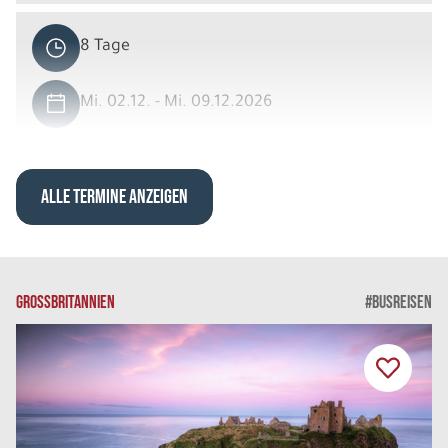
8 Tage
Mi. 02.12. - Mi. 09.12.2026
Lapland Aktiv
Einzelzimmer Standard DU/WC
Belegung: 1
ALLE TERMINE ANZEIGEN
2.559 €
P.P. AB
REISE VERBINDLICH ANFRAGEN
GROSSBRITANNIEN
#BUSREISEN
8 Tage
Do. 03.12. - Do. 10.12.2026