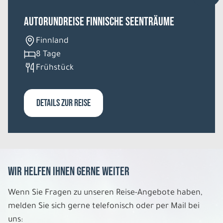
Autorundreise Finnische Seenträume
6 Tage
Finnland
8 Tage
Mi. 02.12. - Mo. 07.12.2026
Frühstück
Kurzreise Schneespass in Finnland
Einzelzimmer DU/WC
DETAILS ZUR REISE
Belegung: 1
2.069 €
P.P. AB
REISE VERBINDLICH ANFRAGEN
Wir helfen Ihnen gerne weiter
6 Tage
Wenn Sie Fragen zu unseren Reise-Angebote haben,
melden Sie sich gerne telefonisch oder per Mail bei
Do. 03.12. - Di. 08.12.2026
uns: