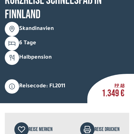
Kurzreise Schneespaß in
Finnland
Skandinavien
6 Tage
Halbpension
P.P. AB
Reisecode: FL2011
1.349 €
REISE MERKEN
REISE DRUCKEN