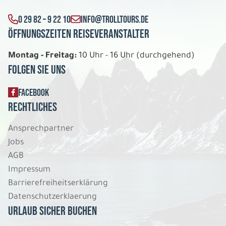
Kurzreise Schneespass in Finnland
0 29 82 – 9 22 10
INFO@TROLLTOURS.DE
Dreibettzimmer DU/WC
Öffnungszeiten Reiseveranstalter
Belegung: 3
1.199 €
P.P. AB
Montag - Freitag:
10 Uhr - 16 Uhr (durchgehend)
Folgen Sie uns
REISE VERBINDLICH ANFRAGEN
FACEBOOK
Rechtliches
6 Tage
Ansprechpartner
Jobs
Do. 03.12. - Di. 08.12.2026
AGB
Kurzreise Schneespass in Finnland
Impressum
Doppelzimmer DU/WC
Barrierefreiheitserklärung
Belegung: 2
Datenschutzerklaerung
1.349 €
P.P. AB
Urlaub sicher buchen