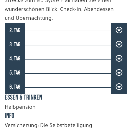
Strecke zum Iso Syöte Fjäll haben Sie einen
wunderschönen Blick. Check-in, Abendessen
und Übernachtung.
2. TAG
3. TAG
4. TAG
5. TAG
6. TAG
ESSEN & TRINKEN
Halbpension
INFO
Versicherung: Die Selbstbeteiligung