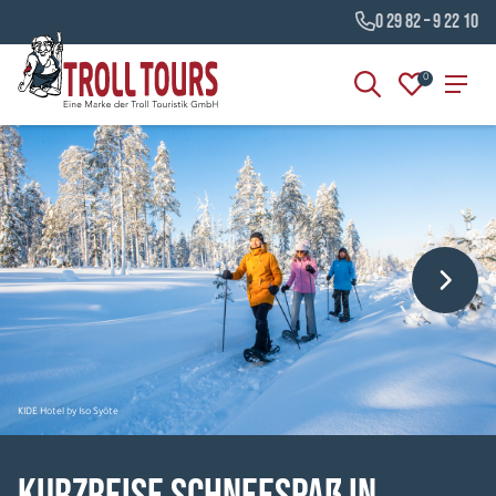
0 29 82 – 9 22 10
0
KIDE Hotel by Iso Syöte