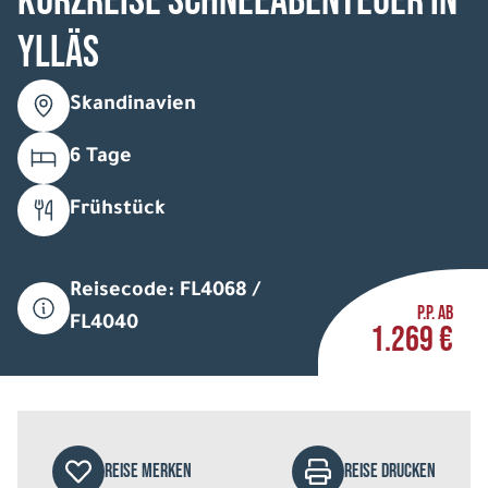
Kurzreise Schneeabenteuer in
Ylläs
Skandinavien
6 Tage
Frühstück
Reisecode: FL4068 /
P.P. AB
FL4040
1.269 €
REISE MERKEN
REISE DRUCKEN