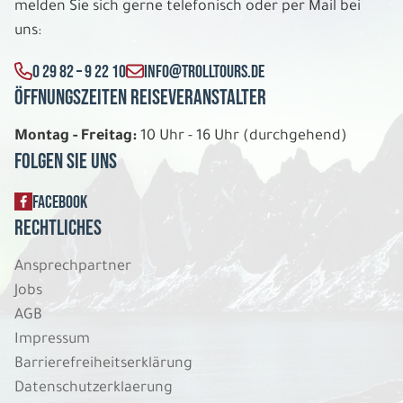
melden Sie sich gerne telefonisch oder per Mail bei
uns:
6 Tage
0 29 82 – 9 22 10
INFO@TROLLTOURS.DE
Öffnungszeiten Reiseveranstalter
Di. 01.12. - So. 06.12.2026
Montag - Freitag:
10 Uhr - 16 Uhr (durchgehend)
Schneeabenteuer in Ylläs Lapland Hotel
Äkäshotelli
Folgen Sie uns
Apartment 2 Schlafzimmer für 4 Personen
Belegung: 4
FACEBOOK
1.309 €
P.P. AB
Rechtliches
REISE VERBINDLICH ANFRAGEN
Ansprechpartner
Jobs
AGB
Impressum
6 Tage
Barrierefreiheitserklärung
Datenschutzerklaerung
Di. 01.12. - So. 06.12.2026