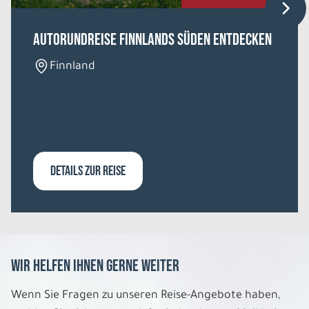
Belegung: 2
1.269 €
P.P. AB
Autorundreise Finnlands Süden entdecken
REISE VERBINDLICH ANFRAGEN
Finnland
6 Tage
Di. 01.12. - So. 06.12.2026
DETAILS ZUR REISE
Schneeabenteuer in Ylläs Lapland Hotel
Äkäshotelli
Blockhütte für 2 Personen
Belegung: 2
1.299 €
P.P. AB
Wir helfen Ihnen gerne weiter
REISE VERBINDLICH ANFRAGEN
Wenn Sie Fragen zu unseren Reise-Angebote haben,